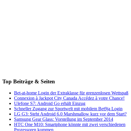
Top Beiträge & Seiten
Bet-at-home Login der Extraklasse für grenzenlosen Wettspaß
Connexion à Jackpot City Canada Accédez à votre Chance!
Ulefone S7: Android Go erhält Einzug
Schneller Zugang zur Sportwelt mit mobilem Bet9ja Login
LG G3: Steht Android 6.0 Marshmallow kurz vor dem Start?
Samsung Gear Glass: Vorstellung im September 2014
HTC One M10: Smartphone könnte mit zwei verschiedenen
Prozessoren kommen