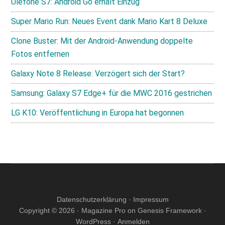
Ulefone S7: Android Go erhält Einzug
Super Mario Run: Neues Event dank Mario Kart 8 Deluxe
Clone Buster: Mit der Android-Anwendung doppelte
Fotos entfernen
Galaxy Note 8 Release: Verzögert sich der Start?
Samsung: Galaxy S7 Edge+ für die MWC 2016 gestrichen
LG K10: Veröffentlichung in Europa hat begonnen
Datenschutzerklärung
·
Impressum
Copyright © 2026 ·
Magazine Pro
on
Genesis Framework
·
WordPress
·
Anmelden