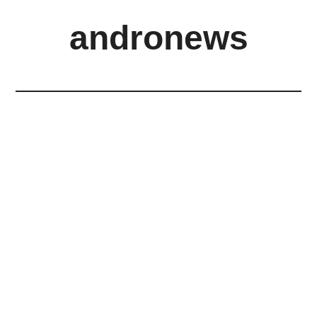
Skip
Zur
andronews
to
Hauptsidebar
main
springen
content
Android
News
HTC
Google
Samsung
und
mehr