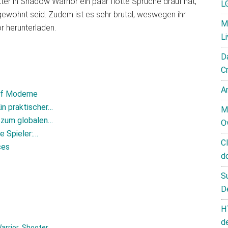
er in Shadow Warrior ein paar flotte Sprüche drauf hat,
L
gewohnt seid. Zudem ist es sehr brutal, weswegen ihr
M
or herunterladen.
L
D
C
A
auf Moderne
in praktischer…
M
 zum globalen…
O
e Spieler:…
C
ces
d
S
D
H
d
arrior
,
Shooter