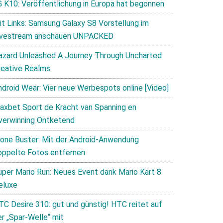
G K10: Veröffentlichung in Europa hat begonnen
it Links: Samsung Galaxy S8 Vorstellung im
ivestream anschauen UNPACKED
azard Unleashed A Journey Through Uncharted
reative Realms
ndroid Wear: Vier neue Werbespots online [Video]
axbet Sport de Kracht van Spanning en
verwinning Ontketend
lone Buster: Mit der Android-Anwendung
oppelte Fotos entfernen
uper Mario Run: Neues Event dank Mario Kart 8
eluxe
TC Desire 310: gut und günstig! HTC reitet auf
er „Spar-Welle“ mit