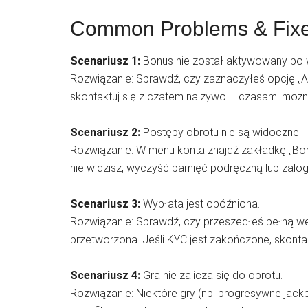
Common Problems & Fix
Scenariusz 1:
Bonus nie został aktywowany po 
Rozwiązanie: Sprawdź, czy zaznaczyłeś opcję „Ak
skontaktuj się z czatem na żywo – czasami możn
Scenariusz 2:
Postępy obrotu nie są widoczne.
Rozwiązanie: W menu konta znajdź zakładkę „Bon
nie widzisz, wyczyść pamięć podręczną lub zalog
Scenariusz 3:
Wypłata jest opóźniona.
Rozwiązanie: Sprawdź, czy przeszedłeś pełną we
przetworzona. Jeśli KYC jest zakończone, skontak
Scenariusz 4:
Gra nie zalicza się do obrotu.
Rozwiązanie: Niektóre gry (np. progresywne jack