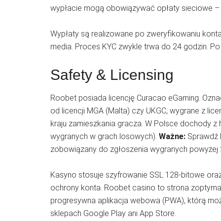
wypłacie mogą obowiązywać opłaty sieciowe – z
Wypłaty są realizowane po zweryfikowaniu kont
media. Proces KYC zwykle trwa do 24 godzin. Po za
Safety & Licensing
Roobet posiada licencję Curacao eGaming. Oznac
od licencji MGA (Malta) czy UKGC, wygrane z li
kraju zamieszkania gracza. W Polsce dochody 
wygranych w grach losowych).
Ważne:
Sprawdź l
zobowiązany do zgłoszenia wygranych powyżej 
Kasyno stosuje szyfrowanie SSL 128-bitowe oraz
ochrony konta. Roobet casino to strona zoptyma
progresywna aplikacja webowa (PWA), którą może
sklepach Google Play ani App Store.