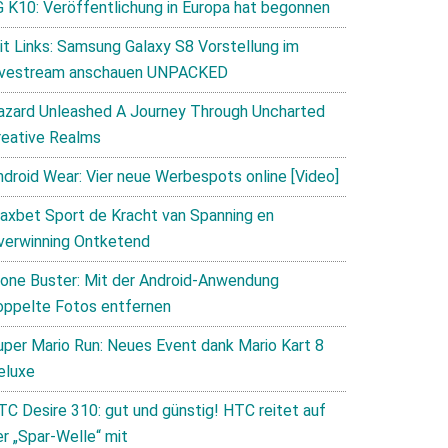
G K10: Veröffentlichung in Europa hat begonnen
it Links: Samsung Galaxy S8 Vorstellung im
ivestream anschauen UNPACKED
azard Unleashed A Journey Through Uncharted
reative Realms
ndroid Wear: Vier neue Werbespots online [Video]
axbet Sport de Kracht van Spanning en
verwinning Ontketend
lone Buster: Mit der Android-Anwendung
oppelte Fotos entfernen
uper Mario Run: Neues Event dank Mario Kart 8
eluxe
TC Desire 310: gut und günstig! HTC reitet auf
er „Spar-Welle“ mit