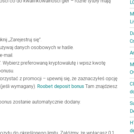
wości co do kwalifikowalności gier – różne tytuły mają
L
M
L
D
ij „Zarejestruj się”.
C
ie używaj danych osobowych w haśle.
A
e-mail.
”. Wybierz preferowaną kryptowalutę i wpisz kwotę
M
bonusu.
O
skorzystać z promocji – upewnij się, że zaznaczyłeś opcję
C
 (jeśli wymagany).
Roobet deposit bonus
Tam znajdziesz
d
a bonus zostanie automatycznie dodany.
S
D
H
d
ytu do określonego limitu. Załóżmy, że wpłacasz 0,1