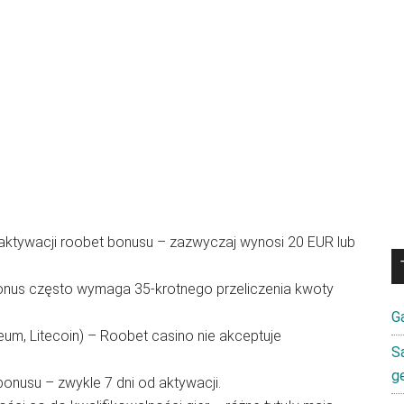
ktywacji roobet bonusu – zazwyczaj wynosi 20 EUR lub
bonus często wymaga 35-krotnego przeliczenia kwoty
G
reum, Litecoin) – Roobet casino nie akceptuje
S
g
bonusu – zwykle 7 dni od aktywacji.