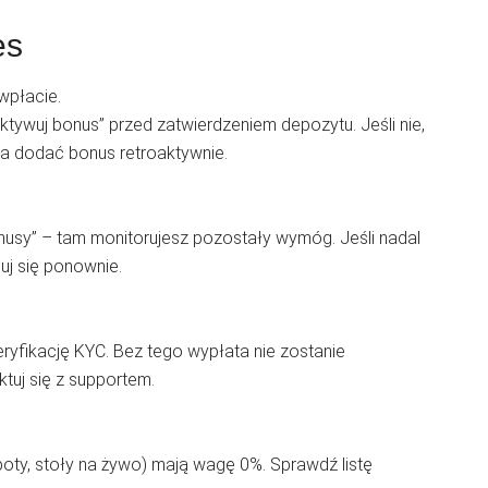
es
wpłacie.
tywuj bonus” przed zatwierdzeniem depozytu. Jeśli nie,
a dodać bonus retroaktywnie.
usy” – tam monitorujesz pozostały wymóg. Jeśli nadal
uj się ponownie.
ryfikację KYC. Bez tego wypłata nie zostanie
tuj się z supportem.
poty, stoły na żywo) mają wagę 0%. Sprawdź listę