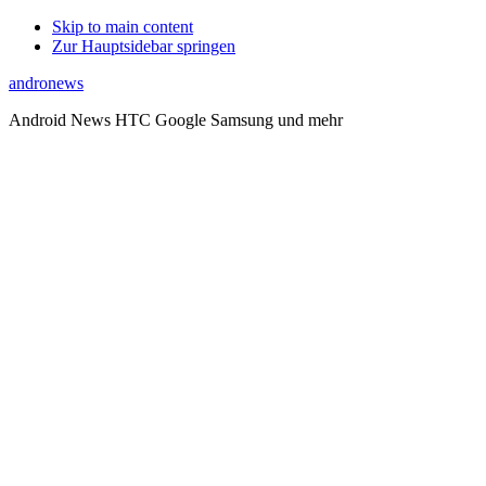
Skip to main content
Zur Hauptsidebar springen
andronews
Android News HTC Google Samsung und mehr