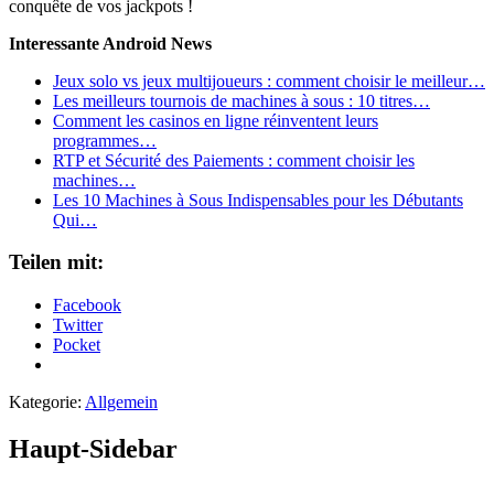
conquête de vos jackpots !
Interessante Android News
Jeux solo vs jeux multijoueurs : comment choisir le meilleur…
Les meilleurs tournois de machines à sous : 10 titres…
Comment les casinos en ligne réinventent leurs
programmes…
RTP et Sécurité des Paiements : comment choisir les
machines…
Les 10 Machines à Sous Indispensables pour les Débutants
Qui…
Teilen mit:
Facebook
Twitter
Pocket
Kategorie:
Allgemein
Haupt-Sidebar