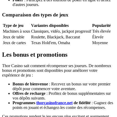
d'autres joueurs.
Comparaison des types de jeux
Type de jeu
Variantes disponibles
Popularité
Machines à sous
Classiques, vidéo, jackpot progressif
Très élevée
Jeux de table
Roulette, Blackjack, Baccarat
Élevée
Jeux de cartes
Texas Hold'em, Omaha
Moyenne
Les bonus et promotions
Thor Casino sait comment récompenser ses joueurs. De nombreux
bonus et promotions sont disponibles pour améliorer votre
expérience de jeu :
Bonus de bienvenue
: Recevez un bonus sur votre premier
dépôt pour commencer votre aventure.
Offres de recharge
: Profitez de bonus supplémentaires sur
vos dépôts suivants.
Programmes
thorcasinofrance.net
de fidélité
: Gagnez des
points en jouant et échangez-les contre des récompenses.
Ces promotions rendent le jeu encore plus excitant et augmentent