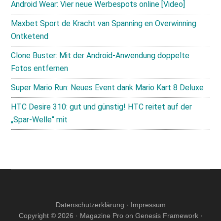
Android Wear: Vier neue Werbespots online [Video]
Maxbet Sport de Kracht van Spanning en Overwinning
Ontketend
Clone Buster: Mit der Android-Anwendung doppelte
Fotos entfernen
Super Mario Run: Neues Event dank Mario Kart 8 Deluxe
HTC Desire 310: gut und günstig! HTC reitet auf der
„Spar-Welle“ mit
Datenschutzerklärung
·
Impressum
Copyright © 2026 ·
Magazine Pro
on
Genesis Framework
·