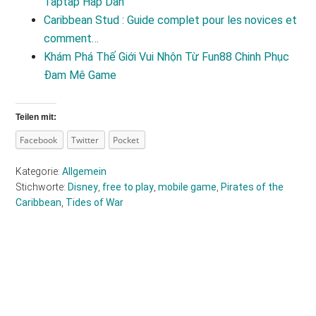
Taptap Hấp Dẫn
Caribbean Stud : Guide complet pour les novices et
comment…
Khám Phá Thế Giới Vui Nhộn Từ Fun88 Chinh Phục
Đam Mê Game
Teilen mit:
Facebook
Twitter
Pocket
Kategorie:
Allgemein
Stichworte:
Disney
,
free to play
,
mobile game
,
Pirates of the
Caribbean
,
Tides of War
Haupt-
Sidebar