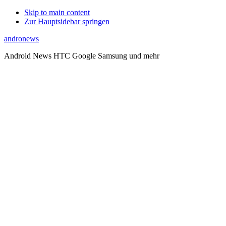
Skip to main content
Zur Hauptsidebar springen
andronews
Android News HTC Google Samsung und mehr