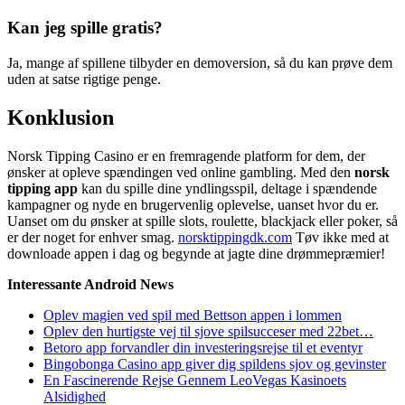
Kan jeg spille gratis?
Ja, mange af spillene tilbyder en demoversion, så du kan prøve dem
uden at satse rigtige penge.
Konklusion
Norsk Tipping Casino er en fremragende platform for dem, der
ønsker at opleve spændingen ved online gambling. Med den
norsk
tipping app
kan du spille dine yndlingsspil, deltage i spændende
kampagner og nyde en brugervenlig oplevelse, uanset hvor du er.
Uanset om du ønsker at spille slots, roulette, blackjack eller poker, så
er der noget for enhver smag.
norsktippingdk.com
Tøv ikke med at
downloade appen i dag og begynde at jagte dine drømmepræmier!
Interessante Android News
Oplev magien ved spil med Bettson appen i lommen
Oplev den hurtigste vej til sjove spilsucceser med 22bet…
Betoro app forvandler din investeringsrejse til et eventyr
Bingobonga Casino app giver dig spildens sjov og gevinster
En Fascinerende Rejse Gennem LeoVegas Kasinoets
Alsidighed