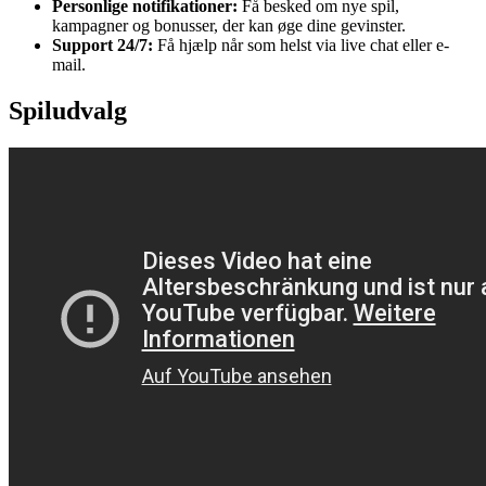
Personlige notifikationer:
Få besked om nye spil,
kampagner og bonusser, der kan øge dine gevinster.
Support 24/7:
Få hjælp når som helst via live chat eller e-
mail.
Spiludvalg