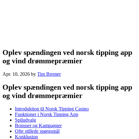
Oplev spændingen ved norsk tipping app
og vind drømmepræmier
Apr. 10, 2026
by
Tim Bremer
Oplev spændingen ved norsk tipping app
og vind drømmepræmier
Introduktion til Norsk Tipping Casino
Funktioner i Norsk Tipping App
Spiludvalg
Bonuser og Kampagner
Ofte stillede spørgsmål
Konklusion