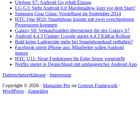
Ulefone S7: Android Go erhält Einzug
LG G3: Steht Android 6.0 Marshmallow kurz vor dem Start?
Samsung Gear Glass: Vorstellung im September 2014
HTC One M10: Smartphone könnte mit zwei verschiedenen
Prozessoren kommen
Galaxy S8: Verkaufszahlen übersteigen die des Galaxy S7
Android 4.4.3 Update: Google startet 4.4.3 KitKat Rollout
Bald keine Ladegeräte mehr bei Smartphonekauf enthalten?
Facebook sperrt iPhone aus: Mitarbeiter sollen Android
nutzen
HTC U11: Neue Funktionen für Edge Sense vorgestellt
Netflix startet in Deutschland mit umfangreicher Android App
Datenschutzerklärung
·
Impressum
Copyright © 2026 ·
Magazine Pro
on
Genesis Framework
·
WordPress
·
Anmelden