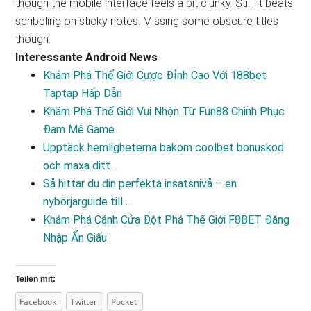
though the mobile interface feels a bit clunky. Still, it beats
scribbling on sticky notes. Missing some obscure titles
though.
Interessante Android News
Khám Phá Thế Giới Cược Đỉnh Cao Với 188bet
Taptap Hấp Dẫn
Khám Phá Thế Giới Vui Nhộn Từ Fun88 Chinh Phục
Đam Mê Game
Upptäck hemligheterna bakom coolbet bonuskod
och maxa ditt…
Så hittar du din perfekta insatsnivå – en
nybörjarguide till…
Khám Phá Cánh Cửa Đột Phá Thế Giới F8BET Đăng
Nhập Ẩn Giấu
Teilen mit:
Facebook
Twitter
Pocket