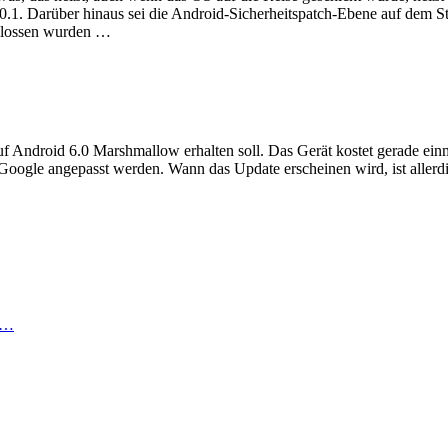
0.1. Darüber hinaus sei die Android-Sicherheitspatch-Ebene auf dem St
chlossen wurden …
uf Android 6.0 Marshmallow erhalten soll. Das Gerät kostet gerade e
gle angepasst werden. Wann das Update erscheinen wird, ist allerding
as…