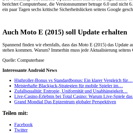
berichtet Computerbase, die Versionsnummer betrage 6.0 und nicht 6.
ein paar Tagen sechs kritische Sicherheitslücken seitens Google ges
Auch Moto E (2015) soll Update erhalten
Spannend finden wir ebenfalls, dass das Moto E (2015) das Update a
stehen kommen. Warum? Immerhin muss jede Aktualisierung seitens Goo
Quelle: Computerbase
Interessante Android News
Highroller-Bonus vs Standardbonus: Ein klarer Vergleich für…
Meisterhafte Blackjack‑Strategien für mobile Spieler im…
Zufallsqualität: Entropie, Uniformität und Unabhängigkeit…
Live‑Casino‑Erlebnis bei Total Casino: Warum Live‑Spiele d
Grand Mondial Das Epizentrum globaler Perspektiven
Teilen mit:
Facebook
Twitter