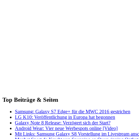
Top Beiträge & Seiten
Samsung: Galaxy S7 Edge+ für die MWC 2016 gestrichen
LG K10: Veröffentlichung in Europa hat begonnen
Galaxy Note 8 Release: Verzögert sich der Start?
Android Wear: Vier neue Werbespots online [Video]
Mit Links: Samsung Galaxy S8 Vorstellung im Livestream