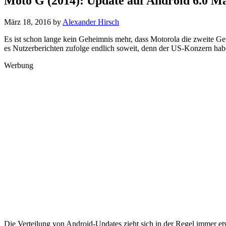
Moto G (2014): Update auf Android 6.0 Ma
März 18, 2016
by
Alexander Hirsch
Es ist schon lange kein Geheimnis mehr, dass Motorola die zweite Ge
es Nutzerberichten zufolge endlich soweit, denn der US-Konzern hab
Werbung
Die Verteilung von Android-Updates zieht sich in der Regel immer et