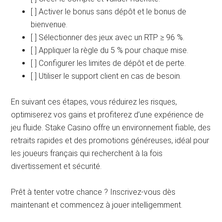
[ ] Activer le bonus sans dépôt et le bonus de
bienvenue.
[ ] Sélectionner des jeux avec un RTP ≥ 96 %.
[ ] Appliquer la règle du 5 % pour chaque mise.
[ ] Configurer les limites de dépôt et de perte.
[ ] Utiliser le support client en cas de besoin.
En suivant ces étapes, vous réduirez les risques,
optimiserez vos gains et profiterez d’une expérience de
jeu fluide. Stake Casino offre un environnement fiable, des
retraits rapides et des promotions généreuses, idéal pour
les joueurs français qui recherchent à la fois
divertissement et sécurité.
Prêt à tenter votre chance ? Inscrivez‑vous dès
maintenant et commencez à jouer intelligemment.