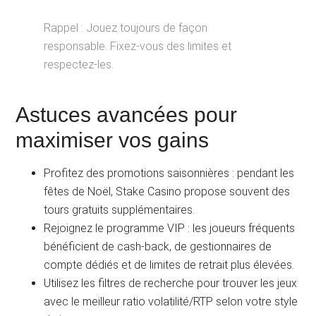
Rappel : Jouez toujours de façon
responsable. Fixez‑vous des limites et
respectez‑les.
Astuces avancées pour
maximiser vos gains
Profitez des promotions saisonnières : pendant les
fêtes de Noël, Stake Casino propose souvent des
tours gratuits supplémentaires.
Rejoignez le programme VIP : les joueurs fréquents
bénéficient de cash‑back, de gestionnaires de
compte dédiés et de limites de retrait plus élevées.
Utilisez les filtres de recherche pour trouver les jeux
avec le meilleur ratio volatilité/RTP selon votre style