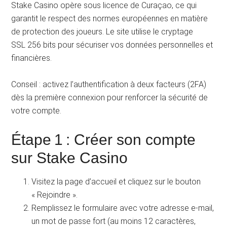
Stake Casino opère sous licence de Curaçao, ce qui
garantit le respect des normes européennes en matière
de protection des joueurs. Le site utilise le cryptage
SSL 256 bits pour sécuriser vos données personnelles et
financières.
Conseil : activez l’authentification à deux facteurs (2FA)
dès la première connexion pour renforcer la sécurité de
votre compte.
Étape 1 : Créer son compte
sur Stake Casino
Visitez la page d’accueil et cliquez sur le bouton
« Rejoindre ».
Remplissez le formulaire avec votre adresse e‑mail,
un mot de passe fort (au moins 12 caractères,