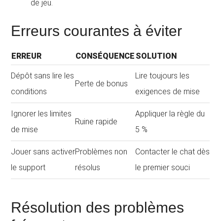
de jeu.
Erreurs courantes à éviter
ERREUR
CONSÉQUENCE
SOLUTION
Dépôt sans lire les
Lire toujours les
Perte de bonus
conditions
exigences de mise
Ignorer les limites
Appliquer la règle du
Ruine rapide
de mise
5 %
Jouer sans activer
Problèmes non
Contacter le chat dès
le support
résolus
le premier souci
Résolution des problèmes