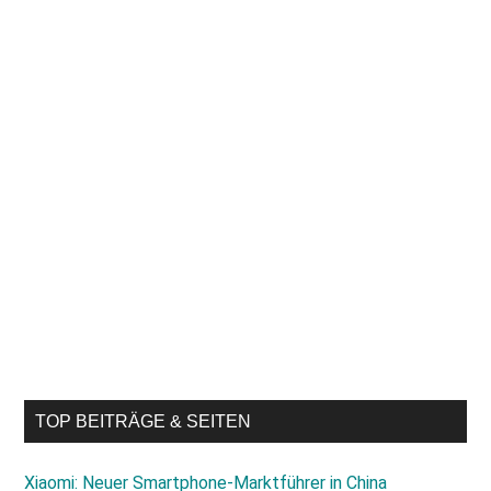
TOP BEITRÄGE & SEITEN
Xiaomi: Neuer Smartphone-Marktführer in China