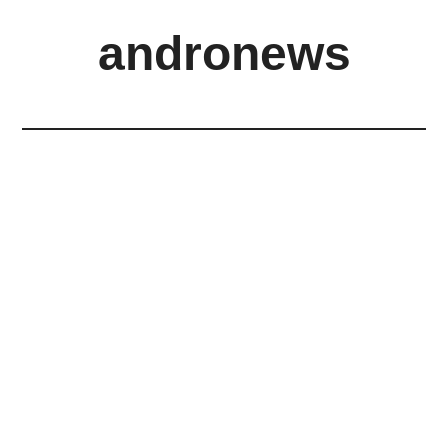
Skip
Zur
andronews
to
Hauptsidebar
main
springen
content
Android
News
HTC
Google
Samsung
und
mehr