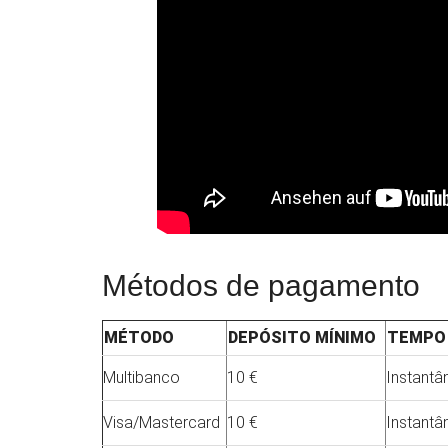
Métodos de pagamento
MÉTODO
DEPÓSITO MÍNIMO
TEMPO 
Multibanco
10 €
Instantâ
Visa/Mastercard
10 €
Instantâ