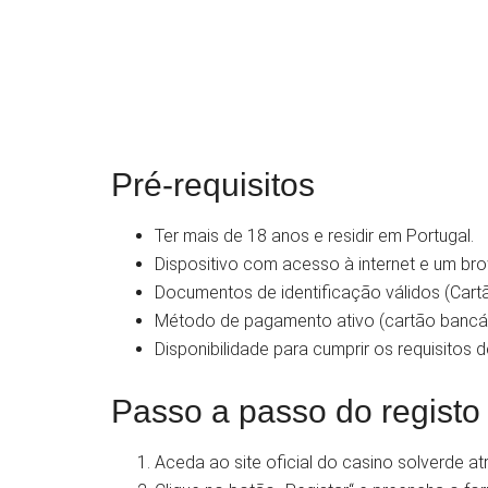
Pré-requisitos
Ter mais de 18 anos e residir em Portugal.
Dispositivo com acesso à internet e um bro
Documentos de identificação válidos (Cart
Método de pagamento ativo (cartão bancário, 
Disponibilidade para cumprir os requisitos 
Passo a passo do registo
Aceda ao site oficial do casino solverde at