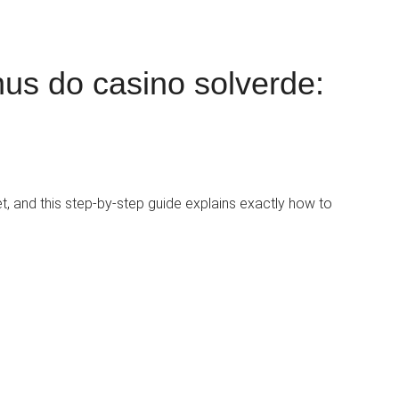
us do casino solverde:
S
t, and this step-by-step guide explains exactly how to