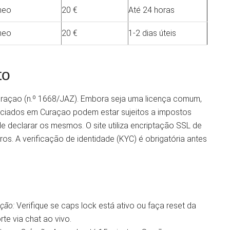
neo
20 €
Até 24 horas
neo
20 €
1-2 dias úteis
to
Curaçao (n.º 1668/JAZ). Embora seja uma licença comum,
nciados em Curaçao podem estar sujeitos a impostos
e declarar os mesmos. O site utiliza encriptação SSL de
ros. A verificação de identidade (KYC) é obrigatória antes
ção:
Verifique se caps lock está ativo ou faça reset da
rte via chat ao vivo.