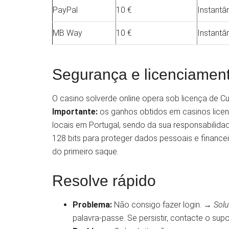
PayPal
10 €
Instantâ
MB Way
10 €
Instantâ
Segurança e licenciamen
O casino solverde online opera sob licença de 
Importante:
os ganhos obtidos em casinos lice
locais em Portugal, sendo da sua responsabilidad
128 bits para proteger dados pessoais e financei
do primeiro saque.
Resolve rápido
Problema:
Não consigo fazer login. →
Solu
palavra-passe. Se persistir, contacte o supo