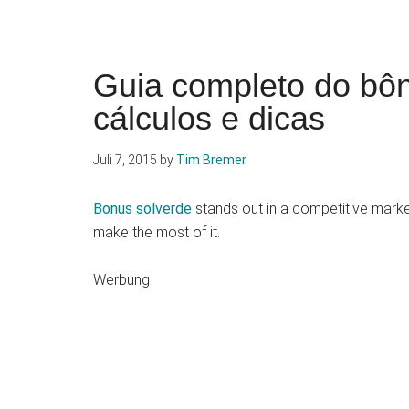
Guia completo do bôn
cálculos e dicas
Juli 7, 2015
by
Tim Bremer
Bonus solverde
stands out in a competitive marke
make the most of it.
Werbung