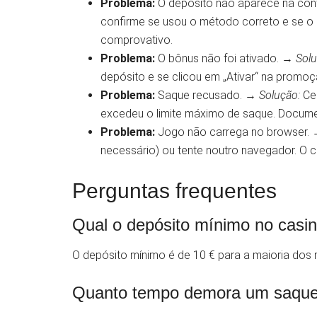
Problema:
O depósito não aparece na co
confirme se usou o método correto e se o
comprovativo.
Problema:
O bônus não foi ativado. →
Solu
depósito e se clicou em „Ativar“ na promo
Problema:
Saque recusado. →
Solução:
Cer
excedeu o limite máximo de saque. Docume
Problema:
Jogo não carrega no browser.
necessário) ou tente noutro navegador. O c
Perguntas frequentes
Qual o depósito mínimo no casin
O depósito mínimo é de 10 € para a maioria dos
Quanto tempo demora um saqu