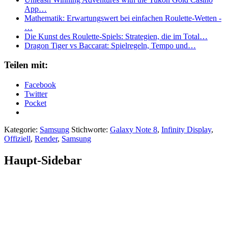
App…
Mathematik: Erwartungswert bei einfachen Roulette-Wetten -
…
Die Kunst des Roulette‑Spiels: Strategien, die im Total…
Dragon Tiger vs Baccarat: Spielregeln, Tempo und…
Teilen mit:
Facebook
Twitter
Pocket
Kategorie:
Samsung
Stichworte:
Galaxy Note 8
,
Infinity Display
,
Offiziell
,
Render
,
Samsung
Haupt-Sidebar