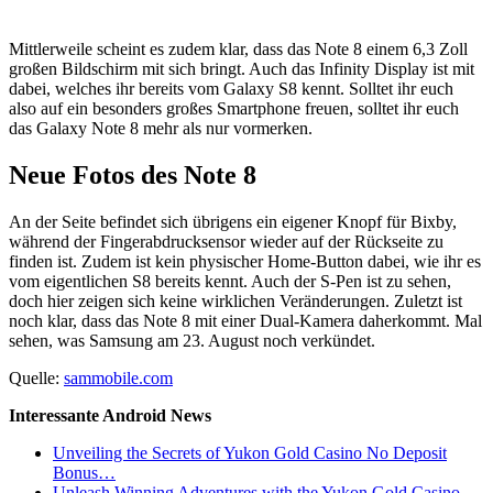
Mittlerweile scheint es zudem klar, dass das Note 8 einem 6,3 Zoll
großen Bildschirm mit sich bringt. Auch das Infinity Display ist mit
dabei, welches ihr bereits vom Galaxy S8 kennt. Solltet ihr euch
also auf ein besonders großes Smartphone freuen, solltet ihr euch
das Galaxy Note 8 mehr als nur vormerken.
Neue Fotos des Note 8
An der Seite befindet sich übrigens ein eigener Knopf für Bixby,
während der Fingerabdrucksensor wieder auf der Rückseite zu
finden ist. Zudem ist kein physischer Home-Button dabei, wie ihr es
vom eigentlichen S8 bereits kennt. Auch der S-Pen ist zu sehen,
doch hier zeigen sich keine wirklichen Veränderungen. Zuletzt ist
noch klar, dass das Note 8 mit einer Dual-Kamera daherkommt. Mal
sehen, was Samsung am 23. August noch verkündet.
Quelle:
sammobile.com
Interessante Android News
Unveiling the Secrets of Yukon Gold Casino No Deposit
Bonus…
Unleash Winning Adventures with the Yukon Gold Casino