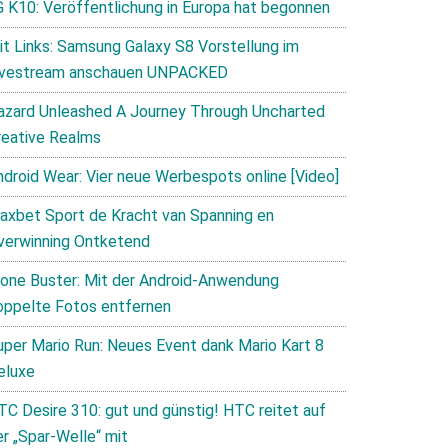
G K10: Veröffentlichung in Europa hat begonnen
it Links: Samsung Galaxy S8 Vorstellung im
ivestream anschauen UNPACKED
azard Unleashed A Journey Through Uncharted
reative Realms
ndroid Wear: Vier neue Werbespots online [Video]
axbet Sport de Kracht van Spanning en
verwinning Ontketend
lone Buster: Mit der Android-Anwendung
oppelte Fotos entfernen
uper Mario Run: Neues Event dank Mario Kart 8
eluxe
TC Desire 310: gut und günstig! HTC reitet auf
er „Spar-Welle“ mit