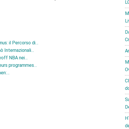
L
M
L
D
C
us: il Percorso di…
ò Internazionali…
A
ayoff NBA nei…
M
 leurs programmes…
O
hen:…
C
d
S
D
H
d