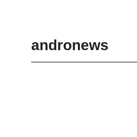
Skip
Zur
to
Hauptsidebar
main
springen
content
andronews
Android
News
HTC
Google
Samsung
und
mehr