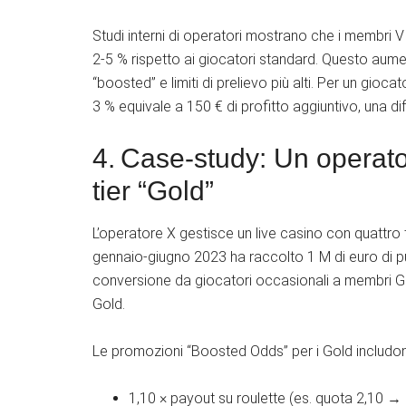
Studi interni di operatori mostrano che i membri
2‑5 % rispetto ai giocatori standard. Questo aum
“boosted” e limiti di prelievo più alti. Per un gi
3 % equivale a 150 € di profitto aggiuntivo, una di
4. Case‑study: Un operato
tier “Gold”
L’operatore X gestisce un live casino con quattro ti
gennaio‑giugno 2023 ha raccolto 1 M di euro di pun
conversione da giocatori occasionali a membri Go
Gold.
Le promozioni “Boosted Odds” per i Gold includo
1,10 × payout su roulette (es. quota 2,10 → 