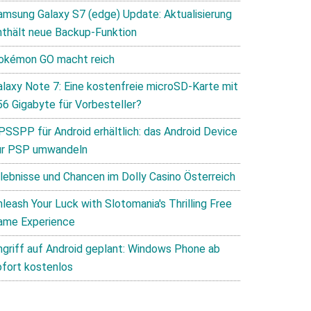
amsung Galaxy S7 (edge) Update: Aktualisierung
nthält neue Backup-Funktion
okémon GO macht reich
alaxy Note 7: Eine kostenfreie microSD-Karte mit
56 Gigabyte für Vorbesteller?
PSSPP für Android erhältlich: das Android Device
ur PSP umwandeln
rlebnisse und Chancen im Dolly Casino Österreich
leash Your Luck with Slotomania's Thrilling Free
ame Experience
ngriff auf Android geplant: Windows Phone ab
ofort kostenlos