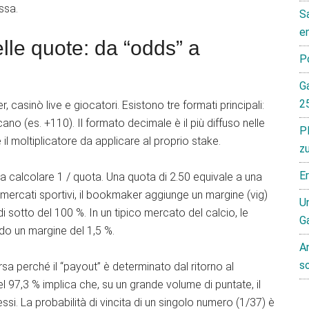
ssa.
S
e
lle quote: da “odds” a
P
G
2
casinò live e giocatori. Esistono tre formati principali:
ano (es. +110). Il formato decimale è il più diffuso nelle
P
l moltiplicatore da applicare al proprio stake.
z
E
sta calcolare 1 / quota. Una quota di 2.50 equivale a una
ei mercati sportivi, il bookmaker aggiunge un margine (vig)
Un
di sotto del 100 %. In un tipico mercato del calcio, le
G
o un margine del 1,5 %.
A
s
sa perché il “payout” è determinato dal ritorno al
 97,3 % implica che, su un grande volume di puntate, il
i. La probabilità di vincita di un singolo numero (1/37) è