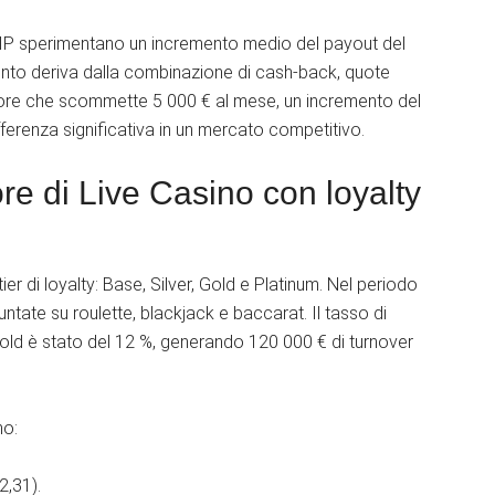
 VIP sperimentano un incremento medio del payout del
ento deriva dalla combinazione di cash‑back, quote
ocatore che scommette 5 000 € al mese, un incremento del
fferenza significativa in un mercato competitivo.
re di Live Casino con loyalty
er di loyalty: Base, Silver, Gold e Platinum. Nel periodo
tate su roulette, blackjack e baccarat. Il tasso di
ld è stato del 12 %, generando 120 000 € di turnover
no:
2,31).