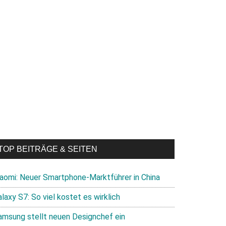
TOP BEITRÄGE & SEITEN
iaomi: Neuer Smartphone-Marktführer in China
laxy S7: So viel kostet es wirklich
amsung stellt neuen Designchef ein