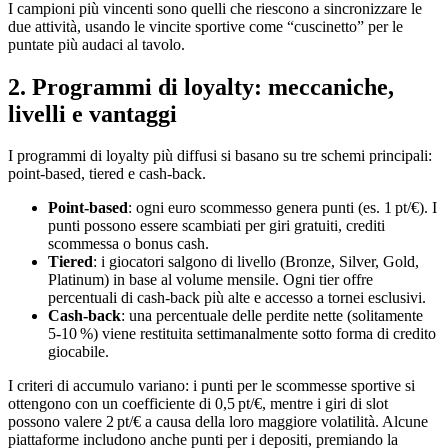
I campioni più vincenti sono quelli che riescono a sincronizzare le
due attività, usando le vincite sportive come “cuscinetto” per le
puntate più audaci al tavolo.
2. Programmi di loyalty: meccaniche,
livelli e vantaggi
I programmi di loyalty più diffusi si basano su tre schemi principali:
point‑based, tiered e cash‑back.
Point‑based
: ogni euro scommesso genera punti (es. 1 pt/€). I
punti possono essere scambiati per giri gratuiti, crediti
scommessa o bonus cash.
Tiered
: i giocatori salgono di livello (Bronze, Silver, Gold,
Platinum) in base al volume mensile. Ogni tier offre
percentuali di cash‑back più alte e accesso a tornei esclusivi.
Cash‑back
: una percentuale delle perdite nette (solitamente
5‑10 %) viene restituita settimanalmente sotto forma di credito
giocabile.
I criteri di accumulo variano: i punti per le scommesse sportive si
ottengono con un coefficiente di 0,5 pt/€, mentre i giri di slot
possono valere 2 pt/€ a causa della loro maggiore volatilità. Alcune
piattaforme includono anche punti per i depositi, premiando la