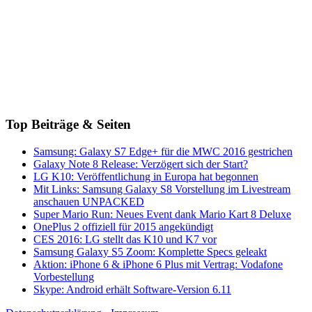
Top Beiträge & Seiten
Samsung: Galaxy S7 Edge+ für die MWC 2016 gestrichen
Galaxy Note 8 Release: Verzögert sich der Start?
LG K10: Veröffentlichung in Europa hat begonnen
Mit Links: Samsung Galaxy S8 Vorstellung im Livestream
anschauen UNPACKED
Super Mario Run: Neues Event dank Mario Kart 8 Deluxe
OnePlus 2 offiziell für 2015 angekündigt
CES 2016: LG stellt das K10 und K7 vor
Samsung Galaxy S5 Zoom: Komplette Specs geleakt
Aktion: iPhone 6 & iPhone 6 Plus mit Vertrag: Vodafone
Vorbestellung
Skype: Android erhält Software-Version 6.11