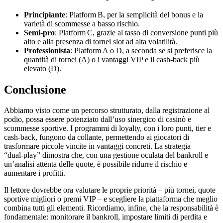
Principiante
: Platform B, per la semplicità del bonus e la
varietà di scommesse a basso rischio.
Semi‑pro
: Platform C, grazie al tasso di conversione punti più
alto e alla presenza di tornei slot ad alta volatilità.
Professionista
: Platform A o D, a seconda se si preferisce la
quantità di tornei (A) o i vantaggi VIP e il cash‑back più
elevato (D).
Conclusione
Abbiamo visto come un percorso strutturato, dalla registrazione al
podio, possa essere potenziato dall’uso sinergico di casinò e
scommesse sportive. I programmi di loyalty, con i loro punti, tier e
cash‑back, fungono da collante, permettendo ai giocatori di
trasformare piccole vincite in vantaggi concreti. La strategia
“dual‑play” dimostra che, con una gestione oculata del bankroll e
un’analisi attenta delle quote, è possibile ridurre il rischio e
aumentare i profitti.
Il lettore dovrebbe ora valutare le proprie priorità – più tornei, quote
sportive migliori o premi VIP – e scegliere la piattaforma che meglio
combina tutti gli elementi. Ricordiamo, infine, che la responsabilità è
fondamentale: monitorare il bankroll, impostare limiti di perdita e