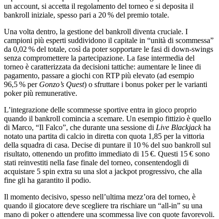
un account, si accetta il regolamento del torneo e si deposita il
bankroll iniziale, spesso pari a 20 % del premio totale.
Una volta dentro, la gestione del bankroll diventa cruciale. I
campioni più esperti suddividono il capitale in “unità di scommessa”
da 0,02 % del totale, così da poter sopportare le fasi di down‑swings
senza compromettere la partecipazione. La fase intermedia del
torneo è caratterizzata da decisioni tattiche: aumentare le linee di
pagamento, passare a giochi con RTP più elevato (ad esempio
96,5 % per
Gonzo’s Quest
) o sfruttare i bonus poker per le varianti
poker più remunerative.
L’integrazione delle scommesse sportive entra in gioco proprio
quando il bankroll comincia a scemare. Un esempio fittizio è quello
di Marco, “Il Falco”, che durante una sessione di
Live Blackjack
ha
notato una partita di calcio in diretta con quota 1,85 per la vittoria
della squadra di casa. Decise di puntare il 10 % del suo bankroll sul
risultato, ottenendo un profitto immediato di 15 €. Questi 15 € sono
stati reinvestiti nella fase finale del torneo, consentendogli di
acquistare 5 spin extra su una slot a jackpot progressivo, che alla
fine gli ha garantito il podio.
Il momento decisivo, spesso nell’ultima mezz’ora del torneo, è
quando il giocatore deve scegliere tra rischiare un “all‑in” su una
mano di poker o attendere una scommessa live con quote favorevoli.