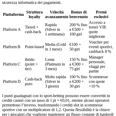
sicurezza informatica dei pagamenti.
Struttura
Velocità
Bonus di
Premi
Piattaforma
loyalty
avanzamento
benvenuto
esclusivi
Accesso a
Rapida
200 % fino
Tiered +
tornei VIP,
Platform A
(Silver in
a €500 +
cash‑back
quote
1 settimana)
100 giri
migliorate
Voucher per
Media (Gold
€100 +
Platform B
Point‑based
eventi sportivi,
in 1 mese)
50 giri
cashback 8 %
Manager
ibrido
Lenta
150 % fino
personale,
Platform C
(point +
(Platinum in
a €300 +
viaggi per
tier)
3 mesi)
75 giri
partite
Molto rapida
100 % fino
Scommesse
Cash‑back
Platform D
(Silver in
a €200 +
con quote
puro
3 giorni)
30 giri
+10 %
I punti guadagnati con lo sport‑betting possono essere convertiti in
crediti casinò con un tasso di 1 pt = €0,01, mentre alcuni operatori
permettono l’inverso, trasformando i crediti slot in scommesse
sportive con un moltiplicatore di 1,2. Questa flessibilità è la chiave
per i giocatori che vogliono mantenere un flusso costante di bankroll