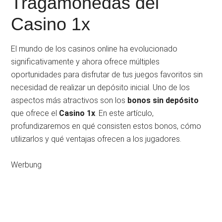
Tragamonedas del
Casino 1x
El mundo de los casinos online ha evolucionado
significativamente y ahora ofrece múltiples
oportunidades para disfrutar de tus juegos favoritos sin
necesidad de realizar un depósito inicial. Uno de los
aspectos más atractivos son los
bonos sin depósito
que ofrece el
Casino 1x
. En este artículo,
profundizaremos en qué consisten estos bonos, cómo
utilizarlos y qué ventajas ofrecen a los jugadores.
Werbung