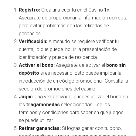
Registro:
Crea una cuenta en el Casino 1x.
Asegúrate de proporcionar la información correcta
para evitar problemas con las retiradas de
ganancias.
Verificación:
A menudo se requiere verificar tu
cuenta, lo que puede incluir la presentación de
identificación y prueba de residencia.
Activar el bono:
Asegúrate de activar el
bono sin
depósito
si es necesario. Esto puede implicar la
introducción de un código promocional. Consulta la
sección de promociones del casino.
Jugar:
Una vez activado, puedes utilizar el bono en
las
tragamonedas
seleccionadas. Lee los
términos y condiciones para saber en qué juegos
se puede utilizar.
Retirar ganancias:
Si logras ganar con tu bono,