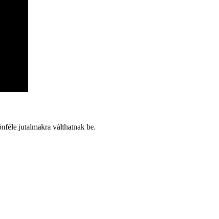
nféle jutalmakra válthatnak be.