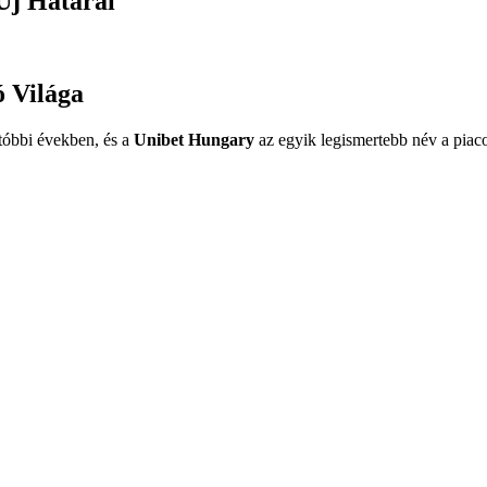
Új Határai
 Világa
tóbbi években, és a
Unibet Hungary
az egyik legismertebb név a piaco