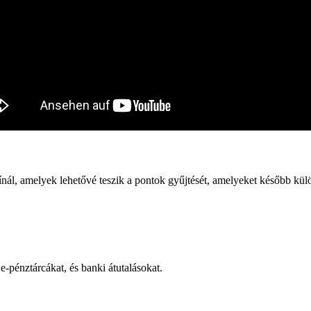
ál, amelyek lehetővé teszik a pontok gyűjtését, amelyeket később külö
-pénztárcákat, és banki átutalásokat.