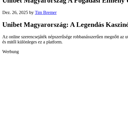
Unibet Magyarország A Fogadási Élmény 
Dez. 26, 2025
by
Tim Bremer
Unibet Magyarország: A Legendás Kaszinó
Az online szerencsejáték népszerűsége robbanásszerűen megnőtt az u
és mitől különleges ez a platform.
Werbung