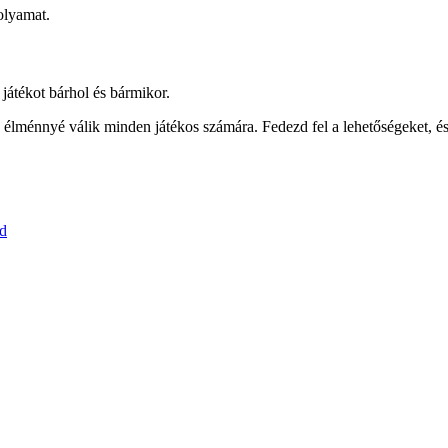
olyamat.
 játékot bárhol és bármikor.
lménnyé válik minden játékos számára. Fedezd fel a lehetőségeket, és 
ád