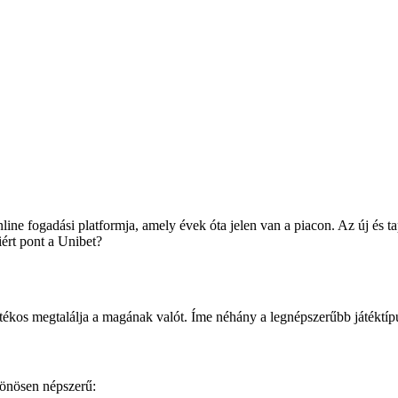
ine fogadási platformja, amely évek óta jelen van a piacon. Az új és ta
iért pont a Unibet?
játékos megtalálja a magának valót. Íme néhány a legnépszerűbb játéktíp
lönösen népszerű: