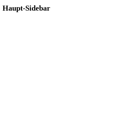
Haupt-Sidebar