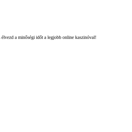
élvezd a minőségi időt a legjobb online kaszinóval!