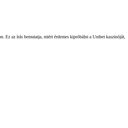
n. Ez az írás bemutatja, miért érdemes kipróbálni a Unibet kaszinóját,