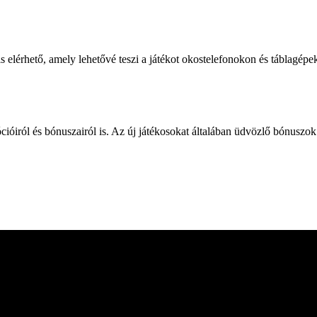
 elérhető, amely lehetővé teszi a játékot okostelefonokon és táblagépe
óiról és bónuszairól is. Az új játékosokat általában üdvözlő bónuszok