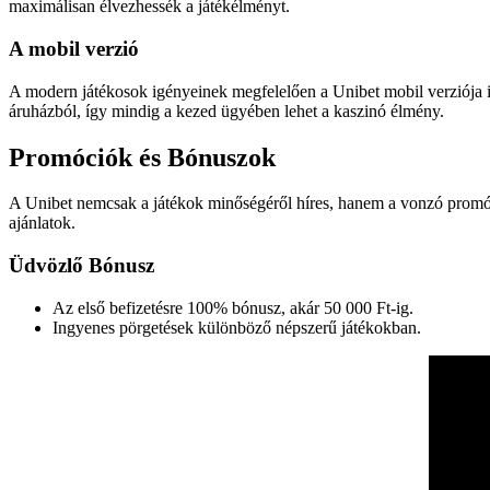
maximálisan élvezhessék a játékélményt.
A mobil verzió
A modern játékosok igényeinek megfelelően a Unibet mobil verziója is
áruházból, így mindig a kezed ügyében lehet a kaszinó élmény.
Promóciók és Bónuszok
A Unibet nemcsak a játékok minőségéről híres, hanem a vonzó promóci
ajánlatok.
Üdvözlő Bónusz
Az első befizetésre 100% bónusz, akár 50 000 Ft-ig.
Ingyenes pörgetések különböző népszerű játékokban.