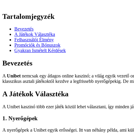
Tartalomjegyzék
Bevezetés
A Játékok Választéka
Felhasználói Élmény
Promóciók és Bónuszok
Gyakran Ismételt Kérdések
Bevezetés
A
Unibet
nemcsak egy átlagos online kaszinó; a világ egyik vezető onl
klasszikus asztali játékoktól kezdve a legfrissebb nyerőgépekig. De m
A Játékok Választéka
A Unibet kaszinó több ezer játék közül lehet választani, így minden 
1. Nyerőgépek
A nyerőgépek a Unibet egyik erősségei. Itt van néhány példa, ami kü