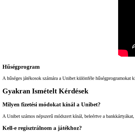
Hűségprogram
A hűséges játékosok számára a Unibet különféle hűségprogramokat kín
Gyakran Ismételt Kérdések
Milyen fizetési módokat kínál a Unibet?
A Unibet számos népszerű módszert kínál, beleértve a bankkártyákat, e
Kell-e regisztrálnom a játékhoz?