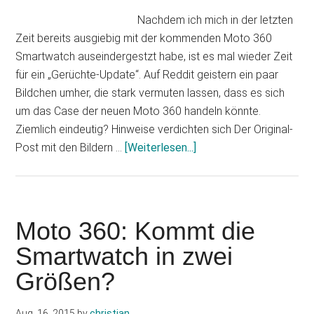
Nachdem ich mich in der letzten
Zeit bereits ausgiebig mit der kommenden Moto 360
Smartwatch auseindergestzt habe, ist es mal wieder Zeit
für ein „Gerüchte-Update“. Auf Reddit geistern ein paar
Bildchen umher, die stark vermuten lassen, dass es sich
um das Case der neuen Moto 360 handeln könnte.
Ziemlich eindeutig? Hinweise verdichten sich Der Original-
Infos
Post mit den Bildern …
[Weiterlesen...]
zum
Plugin
Reddit:
Neuer
Moto 360: Kommt die
Moto
Smartwatch in zwei
360
Größen?
Bilder-
Leak?
Aug. 16, 2015
by
christian