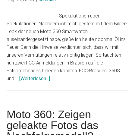
Spekulationen über
Spekulationen. Nachdem ich mich gestern mit dem Bilder-
Leak der neuen Moto 360 Smartwatch
auseinandergesetzt habe, gieße ich heute nochmal Öl ins
Feuer. Denn die Hinweise verdichten sich, dass wir mit
unseren Vermutungen relativ richtig liegen. So tauchten
nun zwei FCC-Anmeldungen in Brasilen auf, die
Entsprechendes belegen könnten. FCC-Brasilien: 360S
Infos
und …
[Weiterlesen...]
zum
Plugin
Moto
360:
Moto 360: Zeigen
Kommt
geleakte Fotos das
die
Smartwatch