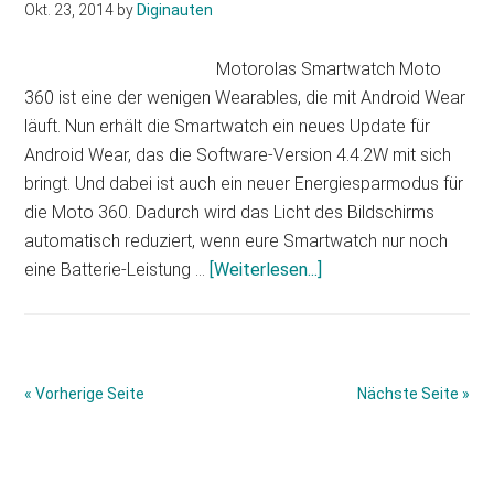
vor?
Okt. 23, 2014
by
Diginauten
Motorolas Smartwatch Moto
360 ist eine der wenigen Wearables, die mit Android Wear
läuft. Nun erhält die Smartwatch ein neues Update für
Android Wear, das die Software-Version 4.4.2W mit sich
bringt. Und dabei ist auch ein neuer Energiesparmodus für
die Moto 360. Dadurch wird das Licht des Bildschirms
automatisch reduziert, wenn eure Smartwatch nur noch
Infos
eine Batterie-Leistung …
[Weiterlesen...]
zum
Plugin
Moto
360:
« Vorherige Seite
Nächste Seite »
Neues
Update
Haupt-
für