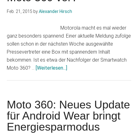
Fotos
Feb. 21, 2015
by
Alexander Hirsch
das
Nachfolgemodell
Motorola macht es mal wieder
ganz besonders spannend: Einer aktuelle Meldung zufolge
sollen schon in der nächsten Woche ausgewählte
Pressevertreter eine Box mit spannendem Inhalt
bekommen. Ist es etwa der Nachfolger der Smartwatch
Infos
Moto 360? …
[Weiterlesen...]
zum
Plugin
Stellt
Motorola
Moto 360: Neues Update
eine
für Android Wear bringt
neue
Energiesparmodus
Moto
360