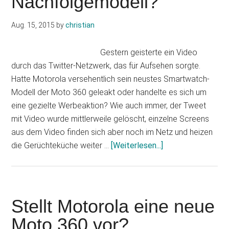
Nachfolgemodell?
in
zwei
Aug. 15, 2015
by
christian
Größen?
Gestern geisterte ein Video
durch das Twitter-Netzwerk, das für Aufsehen sorgte.
Hatte Motorola versehentlich sein neustes Smartwatch-
Modell der Moto 360 geleakt oder handelte es sich um
eine gezielte Werbeaktion? Wie auch immer, der Tweet
mit Video wurde mittlerweile gelöscht, einzelne Screens
aus dem Video finden sich aber noch im Netz und heizen
Infos
die Gerüchteküche weiter …
[Weiterlesen...]
zum
Plugin
Moto
360:
Stellt Motorola eine neue
Zeigen
Moto 360 vor?
geleakte