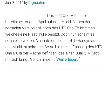
Juni 8, 2014
by
Diginauten
Das HTC One M8 ist bei uns
bereits seit Angang April auf dem Markt. Neben der
normalen Version soll noch das HTC One E8 kommen,
welches eine Plastikhülle besitzt. Doch nun scheint es
noch eine weitere Variante des neuen HTC-Handys auf
den Markt zu schaffen. So soll sich eine Fassung des HTC
One M8 in der Mache befinden, das einen Dual-SIM-Slot
Infos
mit sich bringt. Sprich, in der …
[Weiterlesen...]
zum
Plugin
HTC
One
Haupt-
M8:
Sidebar
Smartphone-
Version