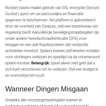
Roobet casino maakt gebruik van SSL-encryptie (Secure
Socket Layer) om uw persoonlijke en financiële
gegevens te beschermen. Het platform is gelicentieerd
door de overheid van Curaçao, wat een basisniveau van
regulering biedt. Aanvullende beveiligingsmaatregelen zijn
onder andere tweefactorauthenticatie (2FA) voor
inloggen en een anti-fraudesysteem dat verdachte
activiteiten monitort. Spelers kunnen zelf limieten instellen
voor stortingen, verliezen en speeltijd via de verantwoord
spelen-module.
Belangrijk:
speel alleen met geld dat u
zich kunt veroorloven om te verliezen. Stel een budget in
en overschrijd het nooit.
Wanneer Dingen Misgaan
Ondanks alle voorzorgsmaatregelen kunnen er