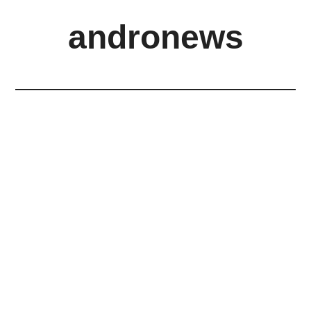
Skip
Zur
andronews
to
Hauptsidebar
main
springen
content
Android
News
HTC
Google
Samsung
und
mehr