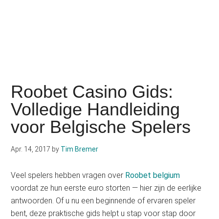
Roobet Casino Gids:
Volledige Handleiding
voor Belgische Spelers
Apr. 14, 2017
by
Tim Bremer
Veel spelers hebben vragen over
Roobet belgium
voordat ze hun eerste euro storten — hier zijn de eerlijke
antwoorden. Of u nu een beginnende of ervaren speler
bent, deze praktische gids helpt u stap voor stap door