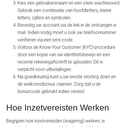
Kies een gebruikersnaam en een sterk wachtwoord.
Gebruik een combinatie van hoofdletters, kleine
letters, cijfers en symbolen.
Bevestig uw account via de link in de ontvangen e-
mail. Indien nodig moet u ook uw telefoonnummer
verifiëren via een sms-code.
Voltooi de Know Your Customer (KYC)-procedure
door een kopie van uw identiteitsbewijs en een
recente rekeningafschrift te uploaden. Dit is
verplicht voor uitbetalingen.
Na goedkeuring kunt u uw eerste storting doen en
de welkomstbonus claimen. Zorg dat u de
bonuscode gebruikt indien vereist.
Hoe Inzetvereisten Werken
Begrijpen hoe inzetvereisten (wagering) werken, is