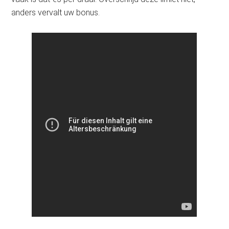
anders vervalt uw bonus.