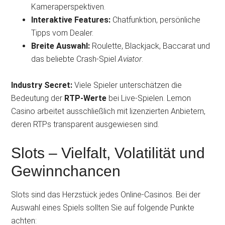
Kameraperspektiven.
Interaktive Features:
Chatfunktion, persönliche
Tipps vom Dealer.
Breite Auswahl:
Roulette, Blackjack, Baccarat und
das beliebte Crash‑Spiel
Aviator
.
Industry Secret:
Viele Spieler unterschätzen die
Bedeutung der
RTP‑Werte
bei Live‑Spielen. Lemon
Casino arbeitet ausschließlich mit lizenzierten Anbietern,
deren RTPs transparent ausgewiesen sind.
Slots – Vielfalt, Volatilität und
Gewinnchancen
Slots sind das Herzstück jedes Online‑Casinos. Bei der
Auswahl eines Spiels sollten Sie auf folgende Punkte
achten: