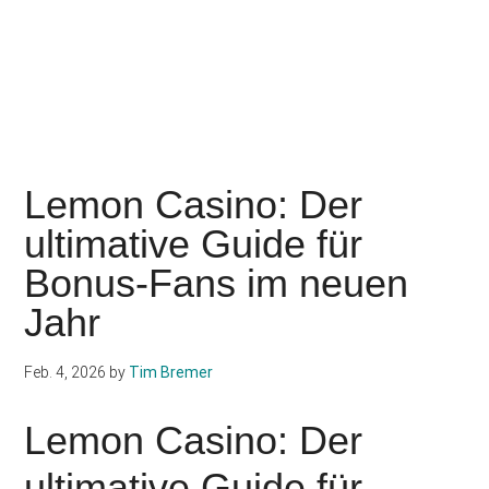
Lemon Casino: Der
ultimative Guide für
Bonus‑Fans im neuen
Jahr
Feb. 4, 2026
by
Tim Bremer
Lemon Casino: Der
ultimative Guide für