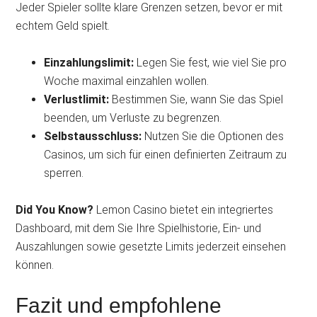
Jeder Spieler sollte klare Grenzen setzen, bevor er mit
echtem Geld spielt.
Einzahlungslimit:
Legen Sie fest, wie viel Sie pro
Woche maximal einzahlen wollen.
Verlustlimit:
Bestimmen Sie, wann Sie das Spiel
beenden, um Verluste zu begrenzen.
Selbstausschluss:
Nutzen Sie die Optionen des
Casinos, um sich für einen definierten Zeitraum zu
sperren.
Did You Know?
Lemon Casino bietet ein integriertes
Dashboard, mit dem Sie Ihre Spielhistorie, Ein- und
Auszahlungen sowie gesetzte Limits jederzeit einsehen
können.
Fazit und empfohlene