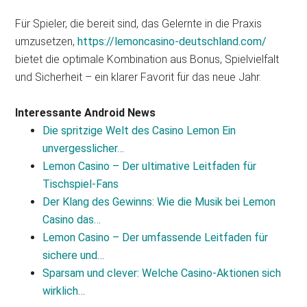
Für Spieler, die bereit sind, das Gelernte in die Praxis
umzusetzen,
https://lemoncasino-deutschland.com/
bietet die optimale Kombination aus Bonus, Spielvielfalt
und Sicherheit – ein klarer Favorit für das neue Jahr.
Interessante Android News
Die spritzige Welt des Casino Lemon Ein
unvergesslicher…
Lemon Casino – Der ultimative Leitfaden für
Tischspiel‑Fans
Der Klang des Gewinns: Wie die Musik bei Lemon
Casino das…
Lemon Casino – Der umfassende Leitfaden für
sichere und…
Sparsam und clever: Welche Casino-Aktionen sich
wirklich…