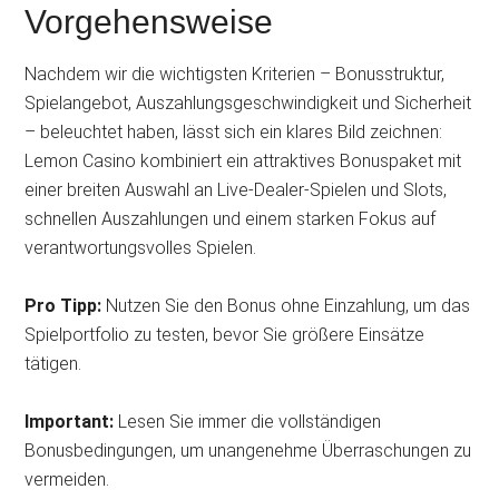
Vorgehensweise
Nachdem wir die wichtigsten Kriterien – Bonusstruktur,
Spielangebot, Auszahlungsgeschwindigkeit und Sicherheit
– beleuchtet haben, lässt sich ein klares Bild zeichnen:
Lemon Casino kombiniert ein attraktives Bonuspaket mit
einer breiten Auswahl an Live‑Dealer‑Spielen und Slots,
schnellen Auszahlungen und einem starken Fokus auf
verantwortungsvolles Spielen.
Pro Tipp:
Nutzen Sie den Bonus ohne Einzahlung, um das
Spielportfolio zu testen, bevor Sie größere Einsätze
tätigen.
Important:
Lesen Sie immer die vollständigen
Bonusbedingungen, um unangenehme Überraschungen zu
vermeiden.