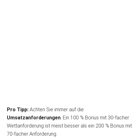
Pro Tipp:
Achten Sie immer auf die
Umsatzanforderungen
. Ein 100 % Bonus mit 30‑facher
Wettanforderung ist meist besser als ein 200 % Bonus mit
70‑facher Anforderung.