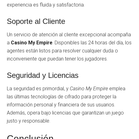
experiencia es fluida y satisfactoria.
Soporte al Cliente
Un servicio de atención al cliente excepcional acompaña
a
Casino My Empire
. Disponibles las 24 horas del día, los
agentes están listos para resolver cualquier duda o
inconveniente que puedan tener los jugadores.
Seguridad y Licencias
La seguridad es primordial, y
Casino My Empire
emplea
las últimas tecnologías de cifrado para proteger la
información personal y financiera de sus usuarios.
Además, opera bajo licencias que garantizan un juego
justo y responsable.
Conclusión