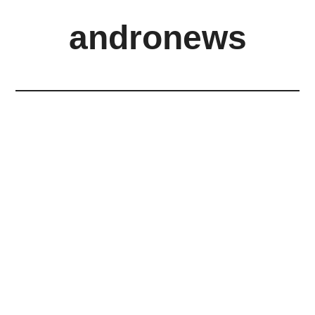
Skip
Zur
andronews
to
Hauptsidebar
main
springen
content
Android
News
HTC
Google
Samsung
und
mehr