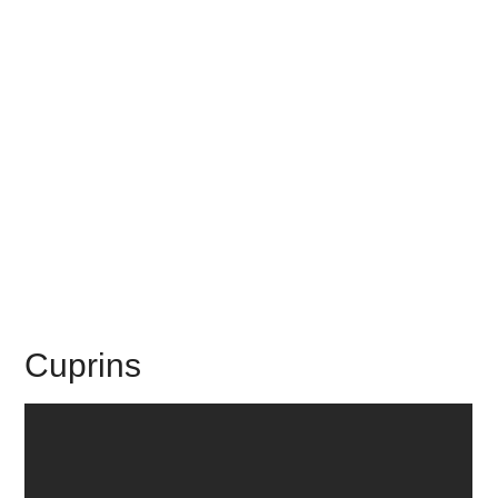
Cuprins