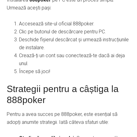
Urmează acești pași:
Accesează site-ul oficial 888poker.
Clic pe butonul de descărcare pentru PC.
Deschide fișierul descărcat și urmează instrucțiunile
de instalare.
Crează-ți un cont sau conectează-te dacă ai deja
unul.
Începe să joci!
Strategii pentru a câștiga la
888poker
Pentru a avea succes pe 888poker, este esențial să
adopți anumite strategii. Iată câteva sfaturi utile: