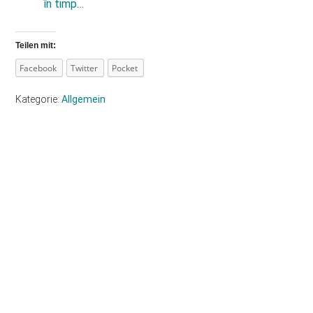
în timp…
Teilen mit:
Facebook
Twitter
Pocket
Kategorie:
Allgemein
Haupt-
Sidebar