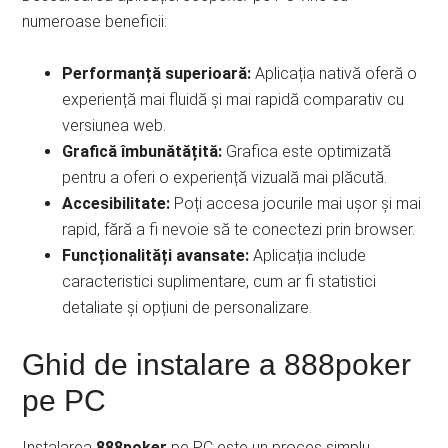
numeroase beneficii:
Performanță superioară:
Aplicația nativă oferă o
experiență mai fluidă și mai rapidă comparativ cu
versiunea web.
Grafică îmbunătățită:
Grafica este optimizată
pentru a oferi o experiență vizuală mai plăcută.
Accesibilitate:
Poți accesa jocurile mai ușor și mai
rapid, fără a fi nevoie să te conectezi prin browser.
Funcționalități avansate:
Aplicația include
caracteristici suplimentare, cum ar fi statistici
detaliate și opțiuni de personalizare.
Ghid de instalare a 888poker
pe PC
Instalarea
888poker
pe PC este un proces simplu.