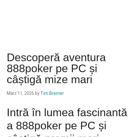
Descoperă aventura
888poker pe PC și
câștigă mize mari
März 11, 2026
by
Tim Bremer
Intră în lumea fascinantă
a 888poker pe PC și