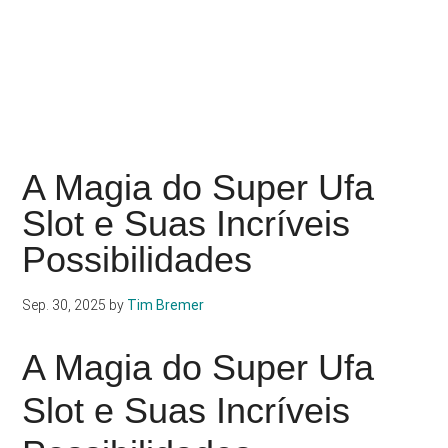
A Magia do Super Ufa
Slot e Suas Incríveis
Possibilidades
Sep. 30, 2025
by
Tim Bremer
A Magia do Super Ufa
Slot e Suas Incríveis