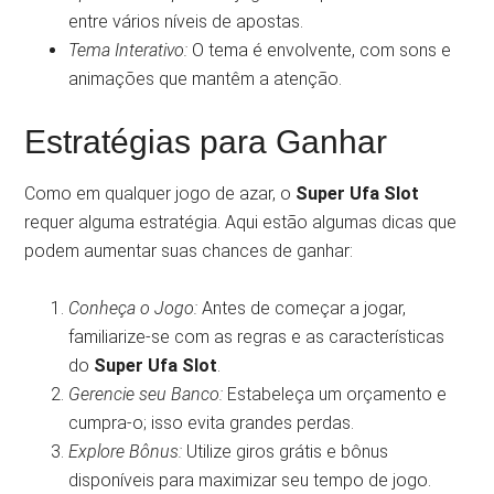
entre vários níveis de apostas.
Tema Interativo:
O tema é envolvente, com sons e
animações que mantêm a atenção.
Estratégias para Ganhar
Como em qualquer jogo de azar, o
Super Ufa Slot
requer alguma estratégia. Aqui estão algumas dicas que
podem aumentar suas chances de ganhar:
Conheça o Jogo:
Antes de começar a jogar,
familiarize-se com as regras e as características
do
Super Ufa Slot
.
Gerencie seu Banco:
Estabeleça um orçamento e
cumpra-o; isso evita grandes perdas.
Explore Bônus:
Utilize giros grátis e bônus
disponíveis para maximizar seu tempo de jogo.