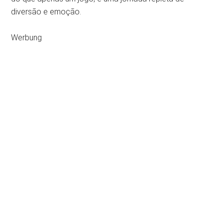
diversão e emoção.
Werbung