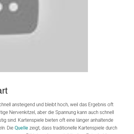
rt
hnell ansteigend und bleibt hoch, weil das Ergebnis oft
tige Nervenkitzel, aber die Spannung kann auch schnell
ig sind. Kartenspiele bieten oft eine länger anhaltende
ln. Die
Quelle
zeigt, dass traditionelle Kartenspiele durch