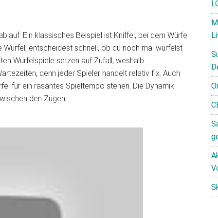
L
M
blauf. Ein klassisches Beispiel ist Kniffel, bei dem Würfe
L
ie Würfel, entscheidest schnell, ob du noch mal würfelst
S
ten Würfelspiele setzen auf Zufall, weshalb
D
rtezeiten, denn jeder Spieler handelt relativ fix. Auch
fel für ein rasantes Spieltempo stehen. Die Dynamik
O
zwischen den Zügen.
C
S
g
Ak
V
S