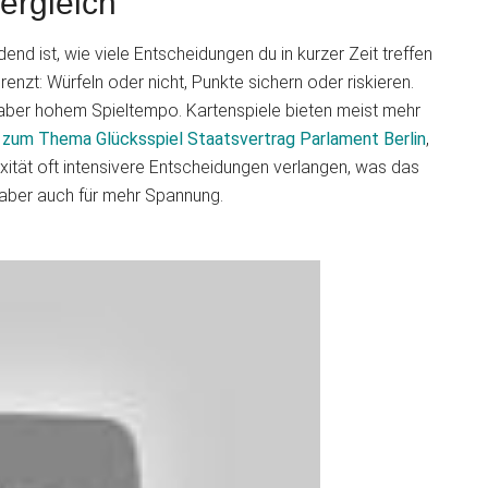
ergleich
end ist, wie viele Entscheidungen du in kurzer Zeit treffen
renzt: Würfeln oder nicht, Punkte sichern oder riskieren.
, aber hohem Spieltempo. Kartenspiele bieten meist mehr
zum Thema Glücksspiel Staatsvertrag Parlament Berlin
,
xität oft intensivere Entscheidungen verlangen, was das
 aber auch für mehr Spannung.