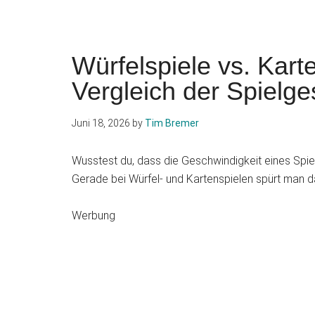
Würfelspiele vs. Kart
Vergleich der Spielg
Juni 18, 2026
by
Tim Bremer
Wusstest du, dass die Geschwindigkeit eines Spiel
Gerade bei Würfel- und Kartenspielen spürt man 
Werbung