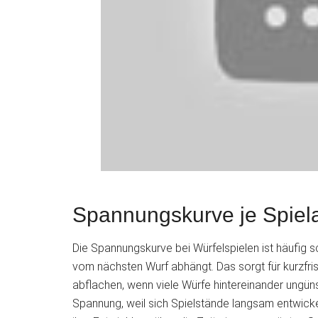
Spannungskurve je Spiela
Die Spannungskurve bei Würfelspielen ist häufig sc
vom nächsten Wurf abhängt. Das sorgt für kurzfris
abflachen, wenn viele Würfe hintereinander ungünst
Spannung, weil sich Spielstände langsam entwicke