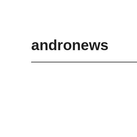
Skip
Zur
to
Hauptsidebar
main
springen
content
andronews
Android
News
HTC
Google
Samsung
und
mehr