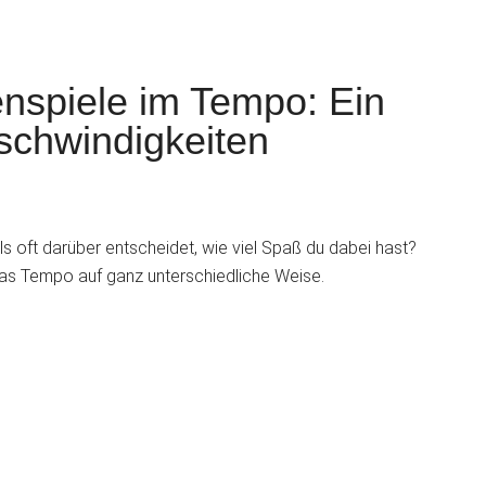
enspiele im Tempo: Ein
eschwindigkeiten
S
s oft darüber entscheidet, wie viel Spaß du dabei hast?
das Tempo auf ganz unterschiedliche Weise.