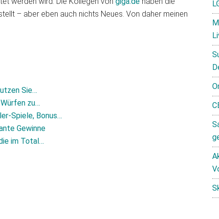
ltet werden wird. Die Kollegen von
giga.de
haben die
L
stellt – aber eben auch nichts Neues. Von daher meinen
M
L
S
D
O
nutzen Sie…
n Würfen zu…
C
ler‑Spiele, Bonus…
S
asante Gewinne
g
die im Total…
Ak
V
S