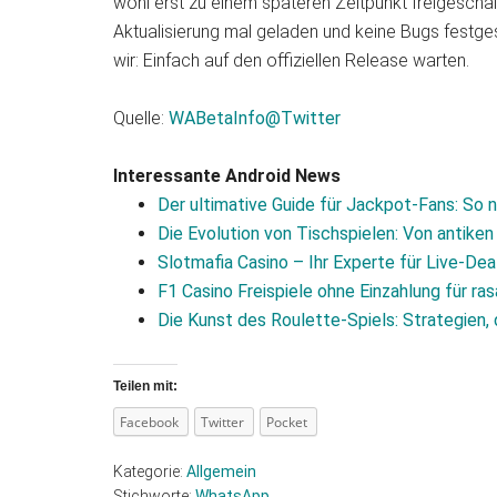
wohl erst zu einem späteren Zeitpunkt freigescha
Aktualisierung mal geladen und keine Bugs festge
wir: Einfach auf den offiziellen Release warten.
Quelle:
WABetaInfo@Twitter
Interessante Android News
Der ultimative Guide für Jackpot‑Fans: So 
Die Evolution von Tischspielen: Von antike
Slotmafia Casino – Ihr Experte für Live‑Dea
F1 Casino Freispiele ohne Einzahlung für r
Die Kunst des Roulette‑Spiels: Strategien, 
Teilen mit:
Facebook
Twitter
Pocket
Kategorie:
Allgemein
Stichworte:
WhatsApp