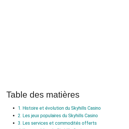
Table des matières
1. Histoire et évolution du Skyhills Casino
2. Les jeux populaires du Skyhills Casino
3. Les services et commodités offerts