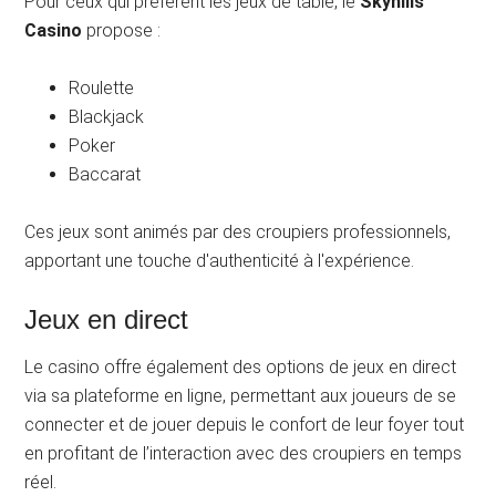
Pour ceux qui préfèrent les jeux de table, le
Skyhills
Casino
propose :
Roulette
Blackjack
Poker
Baccarat
Ces jeux sont animés par des croupiers professionnels,
apportant une touche d'authenticité à l'expérience.
Jeux en direct
Le casino offre également des options de jeux en direct
via sa plateforme en ligne, permettant aux joueurs de se
connecter et de jouer depuis le confort de leur foyer tout
en profitant de l’interaction avec des croupiers en temps
réel.