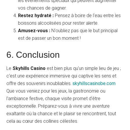
les événements spéciaux qui peuvent augmenter
vos chances de gagner.
Restez hydraté :
Pensez à boire de l'eau entre les
boissons alcoolisées pour rester alerte.
Amusez-vous :
N'oubliez pas que le but principal
est de passer un bon moment !
6. Conclusion
Le
Skyhills Casino
est bien plus qu'un simple lieu de jeu ;
c'est une expérience immersive qui captive les sens et
offre des souvenirs inoubliables.
skyhillscasinobe.com
Que vous veniez pour les jeux, la gastronomie ou
l'ambiance festive, chaque visite promet d'être
exceptionnelle. Préparez-vous à vivre une aventure
exaltante où la chance et le plaisir se rencontrent, tout
cela au cœur des collines célestes.