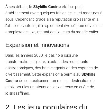
À ses débuts, le
Skyhills Casino
était un petit
établissement avec quelques tables de jeu et machines à
sous. Cependant, grâce à sa réputation croissante et à
l'afflux de visiteurs, il a rapidement évolué pour devenir un
complexe de luxe, attirant des joueurs du monde entier.
Expansion et innovations
Dans les années 2000, le casino a subi une
transformation majeure, ajoutant des restaurants
gastronomiques, des bars élégants et des espaces de
divertissement. Cette expansion a permis au
Skyhills
Casino
de se positionner comme une destination de
choix pour les amateurs de jeux et ceux en quête de
loisirs raffinés.
2. Les jeux populaires du