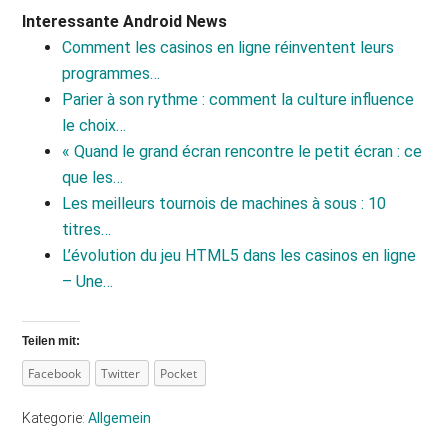
Interessante Android News
Comment les casinos en ligne réinventent leurs
programmes…
Parier à son rythme : comment la culture influence
le choix…
« Quand le grand écran rencontre le petit écran : ce
que les…
Les meilleurs tournois de machines à sous : 10
titres…
L’évolution du jeu HTML5 dans les casinos en ligne
– Une…
Teilen mit:
Facebook
Twitter
Pocket
Kategorie:
Allgemein