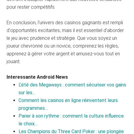
pour rester compétitifs.
En conclusion, l'univers des casinos gagnants est rempli
d'opportunités excitantes, mais il est essentiel d'aborder
le jeu avec prudence et stratégie. Que vous soyez un
joueur chevronné ou un novice, comprenez les règles,
apprenez à gérer votre argent et amusez-vous tout en
jouant.
Interessante Android News
L’été des Megaways : comment sécuriser vos gains
sur les…
Comment les casinos en ligne réinventent leurs
programmes…
Parier à son rythme : comment la culture influence
le choix…
Les Champions du Three Card Poker : une plongée