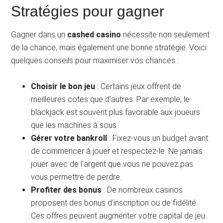
Stratégies pour gagner
Gagner dans un
cashed casino
nécessite non seulement
de la chance, mais également une bonne stratégie. Voici
quelques conseils pour maximiser vos chances :
Choisir le bon jeu
: Certains jeux offrent de
meilleures cotes que d'autres. Par exemple, le
blackjack est souvent plus favorable aux joueurs
que les machines à sous.
Gérer votre bankroll
: Fixez-vous un budget avant
de commencer à jouer et respectez-le. Ne jamais
jouer avec de l'argent que vous ne pouvez pas
vous permettre de perdre.
Profiter des bonus
: De nombreux casinos
proposent des bonus d'inscription ou de fidélité.
Ces offres peuvent augmenter votre capital de jeu.