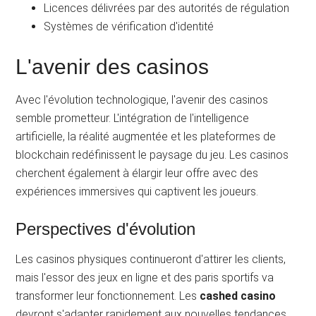
Licences délivrées par des autorités de régulation
Systèmes de vérification d'identité
L'avenir des casinos
Avec l'évolution technologique, l'avenir des casinos
semble prometteur. L'intégration de l'intelligence
artificielle, la réalité augmentée et les plateformes de
blockchain redéfinissent le paysage du jeu. Les casinos
cherchent également à élargir leur offre avec des
expériences immersives qui captivent les joueurs.
Perspectives d'évolution
Les casinos physiques continueront d'attirer les clients,
mais l'essor des jeux en ligne et des paris sportifs va
transformer leur fonctionnement. Les
cashed casino
devront s'adapter rapidement aux nouvelles tendances