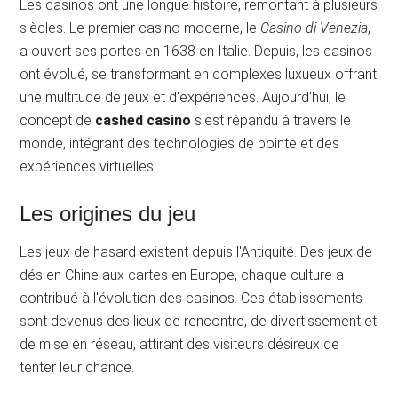
Les casinos ont une longue histoire, remontant à plusieurs
siècles. Le premier casino moderne, le
Casino di Venezia
,
a ouvert ses portes en 1638 en Italie. Depuis, les casinos
ont évolué, se transformant en complexes luxueux offrant
une multitude de jeux et d'expériences. Aujourd'hui, le
concept de
cashed casino
s'est répandu à travers le
monde, intégrant des technologies de pointe et des
expériences virtuelles.
Les origines du jeu
Les jeux de hasard existent depuis l'Antiquité. Des jeux de
dés en Chine aux cartes en Europe, chaque culture a
contribué à l'évolution des casinos. Ces établissements
sont devenus des lieux de rencontre, de divertissement et
de mise en réseau, attirant des visiteurs désireux de
tenter leur chance.