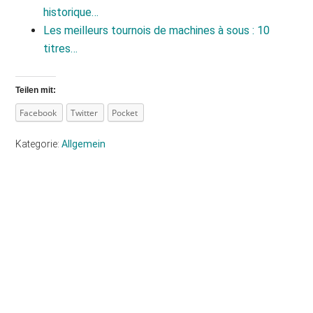
historique…
Les meilleurs tournois de machines à sous : 10
titres…
Teilen mit:
Facebook
Twitter
Pocket
Kategorie:
Allgemein
Haupt-
Sidebar