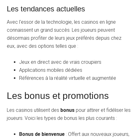
Les tendances actuelles
Avec l'essor de la technologie, les casinos en ligne
connaissent un grand succès. Les joueurs peuvent
désormais profiter de leurs jeux préférés depuis chez
eux, avec des options telles que :
Jeux en direct avec de vrais croupiers
Applications mobiles dédiées
Références à la réalité virtuelle et augmentée
Les bonus et promotions
Les casinos utilisent des
bonus
pour attirer et fidéliser les
joueurs. Voici les types de bonus les plus courants :
Bonus de bienvenue
: Offert aux nouveaux joueurs,