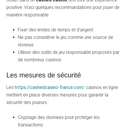
positive. Voici quelques recommandations pour jouer de
manière responsable :
Fixer des limites de temps et d'argent
Ne pas considérer le jeu comme une source de
revenus
Utiliser des outils de jeu responsable proposés par
de nombreux casinos
Les mesures de sécurité
Les
https://cashedcasino-france.com/
casinos en ligne
mettent en place diverses mesures pour garantir la
sécurité des joueurs :
Cryptage des données pour protéger les
transactions