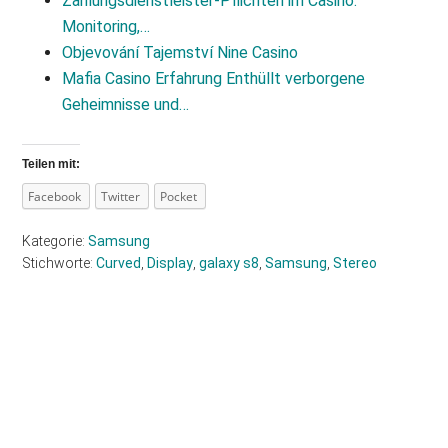
Zahlungsdienstleister-Pflichten im Casino:
Monitoring,…
Objevování Tajemství Nine Casino
Mafia Casino Erfahrung Enthüllt verborgene
Geheimnisse und…
Teilen mit:
Facebook
Twitter
Pocket
Kategorie:
Samsung
Stichworte:
Curved
,
Display
,
galaxy s8
,
Samsung
,
Stereo
Haupt-
Sidebar