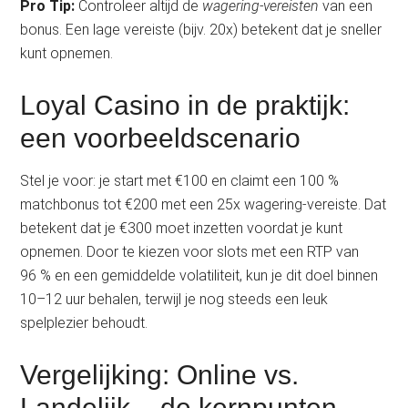
Pro Tip:
Controleer altijd de
wagering‑vereisten
van een
bonus. Een lage vereiste (bijv. 20x) betekent dat je sneller
kunt opnemen.
Loyal Casino in de praktijk:
een voorbeeldscenario
Stel je voor: je start met €100 en claimt een 100 %
matchbonus tot €200 met een 25x wagering‑vereiste. Dat
betekent dat je €300 moet inzetten voordat je kunt
opnemen. Door te kiezen voor slots met een RTP van
96 % en een gemiddelde volatiliteit, kun je dit doel binnen
10–12 uur behalen, terwijl je nog steeds een leuk
spelplezier behoudt.
Vergelijking: Online vs.
Landelijk – de kernpunten