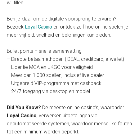
wil tillen.
Ben je klaar om de digitale voorsprong te ervaren?
Bezoek
Loyal Casino
en ontdek zelf hoe online spelen je
meer vrijheid, snelheid en beloningen kan bieden.
Bullet points – snelle samenvatting
– Directe betaalmethoden (iDEAL, creditcard, e‑wallet)
– Licentie MGA en UKGC voor veiligheid
– Meer dan 1.000 spellen, inclusief live dealer
– Uitgebreid VIP‑programma met cashback
– 24/7 toegang via desktop en mobiel
Did You Know?
De meeste online casino’s, waaronder
Loyal Casino
, verwerken uitbetalingen via
geautomatiseerde systemen, waardoor menselijke fouten
tot een minimum worden beperkt.