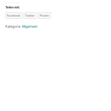
Teilen mit:
Facebook
Twitter
Pocket
Kategorie:
Allgemein
Haupt-
Sidebar