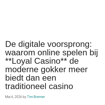
De digitale voorsprong:
waarom online spelen bij
**Loyal Casino** de
moderne gokker meer
biedt dan een
traditioneel casino
Mai 6, 2026
by
Tim Bremer