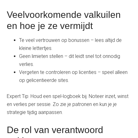
Veelvoorkomende valkuilen
en hoe je ze vermijdt
Te veel vertrouwen op bonussen – lees altijd de
kleine lettertjes.
Geen limieten stellen – dit leidt snel tot onnodig
verlies.
Vergeten te controleren op licenties – speel alleen
op gelicentieerde sites.
Expert Tip: Houd een spel‑logboek bij. Noteer inzet, winst
en verlies per sessie. Zo zie je patronen en kun je je
strategie tijdig aanpassen.
De rol van verantwoord