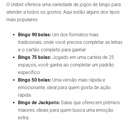
O Unibet oferece uma variedade de jogos de bingo para
atender a todos os gostos. Aqui estão alguns dos tipos
mais populares:
Bingo 90 bolas:
Um dos formatos mais
tradicionais, onde você precisa completar as linhas
e o cartão completo para ganhar.
Bingo 75 bolas:
Jogado em uma cartela de 25
espaços, você ganha ao completar um padrão
específico.
Bingo 50 bolas:
Uma versão mais rápida e
emocionante, ideal para quem gosta de ação
rápida.
Bingo de Jackpots:
Salas que oferecem prêmios
maiores, ideais para quem busca uma emoção
extra.