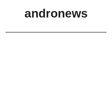
Skip
Zur
andronews
to
Hauptsidebar
main
springen
content
Android
News
HTC
Google
Samsung
und
mehr