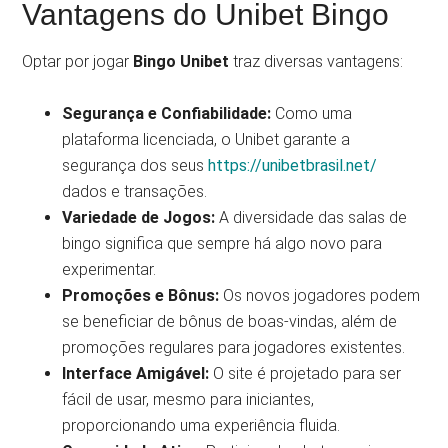
Vantagens do Unibet Bingo
Optar por jogar
Bingo Unibet
traz diversas vantagens:
Segurança e Confiabilidade:
Como uma
plataforma licenciada, o Unibet garante a
segurança dos seus
https://unibetbrasil.net/
dados e transações.
Variedade de Jogos:
A diversidade das salas de
bingo significa que sempre há algo novo para
experimentar.
Promoções e Bônus:
Os novos jogadores podem
se beneficiar de bônus de boas-vindas, além de
promoções regulares para jogadores existentes.
Interface Amigável:
O site é projetado para ser
fácil de usar, mesmo para iniciantes,
proporcionando uma experiência fluida.