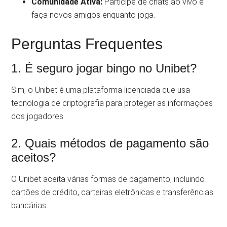
Comunidade Ativa:
Participe de chats ao vivo e
faça novos amigos enquanto joga.
Perguntas Frequentes
1. É seguro jogar bingo no Unibet?
Sim, o Unibet é uma plataforma licenciada que usa
tecnologia de criptografia para proteger as informações
dos jogadores.
2. Quais métodos de pagamento são
aceitos?
O Unibet aceita várias formas de pagamento, incluindo
cartões de crédito, carteiras eletrônicas e transferências
bancárias.