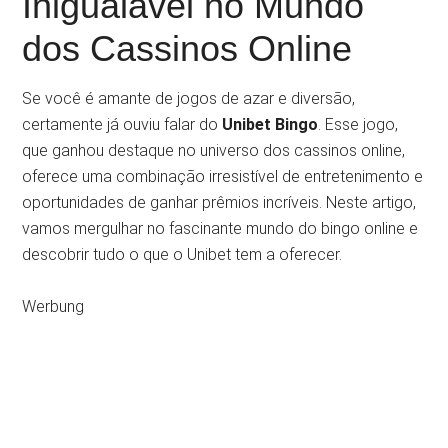
Inigualável no Mundo
dos Cassinos Online
Se você é amante de jogos de azar e diversão,
certamente já ouviu falar do
Unibet Bingo
. Esse jogo,
que ganhou destaque no universo dos cassinos online,
oferece uma combinação irresistível de entretenimento e
oportunidades de ganhar prêmios incríveis. Neste artigo,
vamos mergulhar no fascinante mundo do bingo online e
descobrir tudo o que o Unibet tem a oferecer.
Werbung