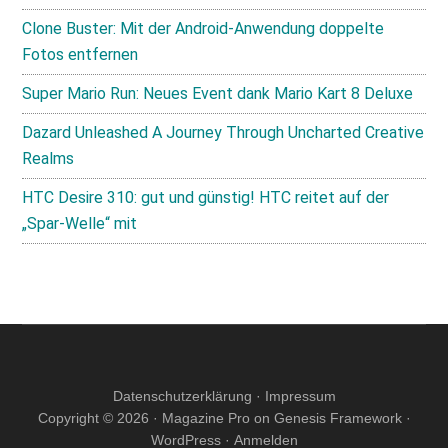
Clone Buster: Mit der Android-Anwendung doppelte
Fotos entfernen
Super Mario Run: Neues Event dank Mario Kart 8 Deluxe
Dazard Unleashed A Journey Through Uncharted Creative
Realms
HTC Desire 310: gut und günstig! HTC reitet auf der
„Spar-Welle“ mit
Datenschutzerklärung
·
Impressum
Copyright © 2026 ·
Magazine Pro
on
Genesis Framework
·
WordPress
·
Anmelden