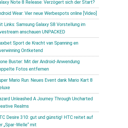
alaxy Note 8 Release: Verzögert sich der Start?
ndroid Wear: Vier neue Werbespots online [Video]
it Links: Samsung Galaxy S8 Vorstellung im
ivestream anschauen UNPACKED
axbet Sport de Kracht van Spanning en
verwinning Ontketend
lone Buster: Mit der Android-Anwendung
oppelte Fotos entfernen
uper Mario Run: Neues Event dank Mario Kart 8
eluxe
azard Unleashed A Journey Through Uncharted
reative Realms
TC Desire 310: gut und günstig! HTC reitet auf
er „Spar-Welle“ mit