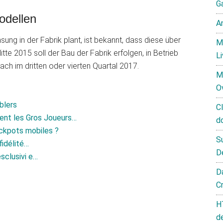
G
odellen
A
ng in der Fabrik plant, ist bekannt, dass diese über
M
te 2015 soll der Bau der Fabrik erfolgen, in Betrieb
L
h im dritten oder vierten Quartal 2017.
M
O
blers
C
ent les Gros Joueurs…
d
ackpots mobiles ?
S
idélité…
D
sclusivi e…
D
C
H
d