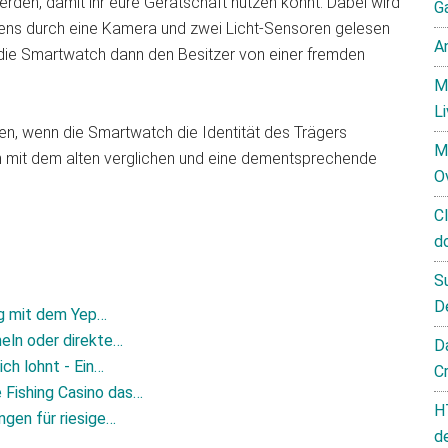
rden, damit ihr eure Gerätschaft nutzen könnt. Dabei wird
G
ens durch eine Kamera und zwei Licht-Sensoren gelesen
A
die Smartwatch dann den Besitzer von einer fremden
M
L
n, wenn die Smartwatch die Identität des Trägers
M
n mit dem alten verglichen und eine dementsprechende
O
C
d
S
D
olg mit dem Yep…
eln oder direkte…
D
ch lohnt - Ein…
C
 Fishing Casino das…
H
gen für riesige…
d