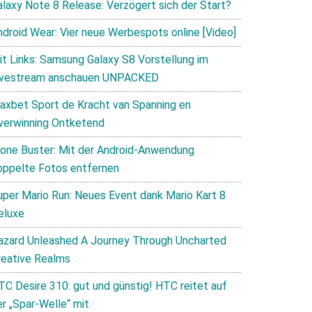
alaxy Note 8 Release: Verzögert sich der Start?
ndroid Wear: Vier neue Werbespots online [Video]
it Links: Samsung Galaxy S8 Vorstellung im
ivestream anschauen UNPACKED
axbet Sport de Kracht van Spanning en
verwinning Ontketend
lone Buster: Mit der Android-Anwendung
oppelte Fotos entfernen
uper Mario Run: Neues Event dank Mario Kart 8
eluxe
azard Unleashed A Journey Through Uncharted
reative Realms
TC Desire 310: gut und günstig! HTC reitet auf
er „Spar-Welle“ mit