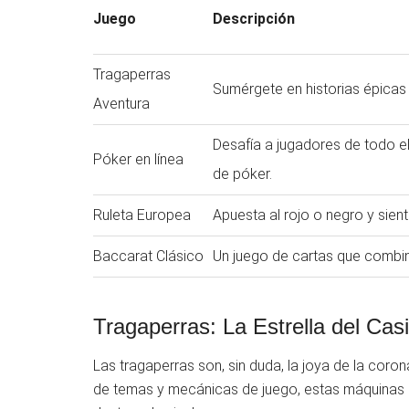
Juego
Descripción
Tragaperras
Sumérgete en historias épicas 
Aventura
Desafía a jugadores de todo 
Póker en línea
de póker.
Ruleta Europea
Apuesta al rojo o negro y siente
Baccarat Clásico
Un juego de cartas que combina
Tragaperras: La Estrella del Cas
Las tragaperras son, sin duda, la joya de la coro
de temas y mecánicas de juego, estas máquinas of