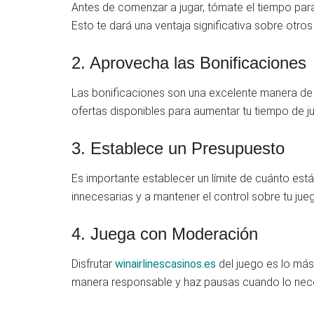
Antes de comenzar a jugar, tómate el tiempo para 
Esto te dará una ventaja significativa sobre otros
2. Aprovecha las Bonificaciones
Las bonificaciones son una excelente manera de 
ofertas disponibles para aumentar tu tiempo de j
3. Establece un Presupuesto
Es importante establecer un límite de cuánto está
innecesarias y a mantener el control sobre tu jue
4. Juega con Moderación
Disfrutar
winairlinescasinos.es
del juego es lo más
manera responsable y haz pausas cuando lo nece