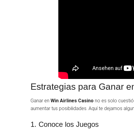
Estrategias para Ganar e
Ganar en
Win Airlines Casino
no es solo cuestió
aumentar tus posibilidades. Aquí te dejamos algu
1. Conoce los Juegos