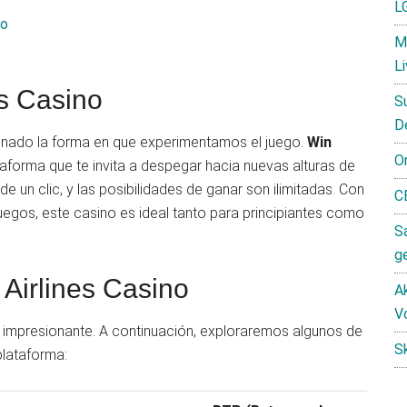
L
no
M
L
es Casino
S
D
ucionado la forma en que experimentamos el juego.
Win
O
taforma que te invita a despegar hacia nuevas alturas de
de un clic, y las posibilidades de ganar son ilimitadas. Con
C
uegos, este casino es ideal tanto para principiantes como
S
g
Airlines Casino
Ak
V
 impresionante. A continuación, exploraremos algunos de
S
plataforma: