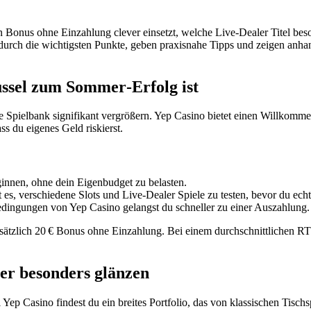
 Bonus ohne Einzahlung clever einsetzt, welche Live‑Dealer Titel be
tt durch die wichtigsten Punkte, geben praxisnahe Tipps und zeigen a
ssel zum Sommer‑Erfolg ist
ne Spielbank signifikant vergrößern. Yep Casino bietet einen Willkomme
ss du eigenes Geld riskierst.
innen, ohne dein Eigenbudget zu belasten.
s, verschiedene Slots und Live‑Dealer Spiele zu testen, bevor du echte
dingungen von Yep Casino gelangst du schneller zu einer Auszahlung.
st zusätzlich 20 € Bonus ohne Einzahlung. Bei einem durchschnittlichen 
er besonders glänzen
ep Casino findest du ein breites Portfolio, das von klassischen Tischsp