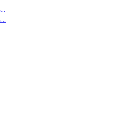
te…
as…