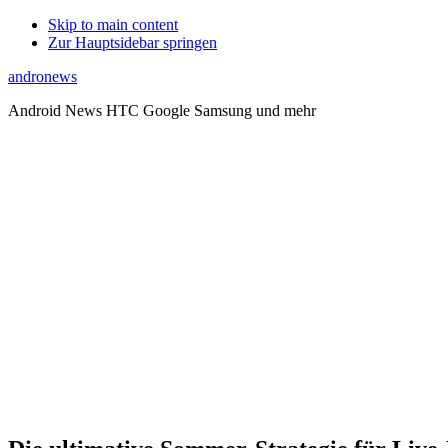
Skip to main content
Zur Hauptsidebar springen
andronews
Android News HTC Google Samsung und mehr