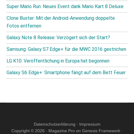
Super Mario Run: Neues Event dank Mario Kart 8 Deluxe
Clone Buster: Mit der Android-Anwendung doppelte
Fotos entfernen
Galaxy Note 8 Release: Verzögert sich der Start?
Samsung: Galaxy S7 Edge+ für die MWC 2016 gestrichen
LG K10: Veröffentlichung in Europa hat begonnen
Galaxy S6 Edge+: Smartphone fängt auf dem Bett Feuer
Datenschutzerklärung
·
Impressum
Copyright © 2026 ·
Magazine Pro
on
Genesis Framework
·