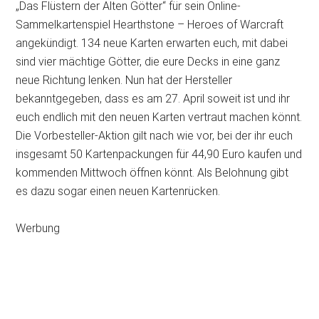
„Das Flüstern der Alten Götter“ für sein Online-
Sammelkartenspiel Hearthstone – Heroes of Warcraft
angekündigt. 134 neue Karten erwarten euch, mit dabei
sind vier mächtige Götter, die eure Decks in eine ganz
neue Richtung lenken. Nun hat der Hersteller
bekanntgegeben, dass es am 27. April soweit ist und ihr
euch endlich mit den neuen Karten vertraut machen könnt.
Die Vorbesteller-Aktion gilt nach wie vor, bei der ihr euch
insgesamt 50 Kartenpackungen für 44,90 Euro kaufen und
kommenden Mittwoch öffnen könnt. Als Belohnung gibt
es dazu sogar einen neuen Kartenrücken.
Werbung