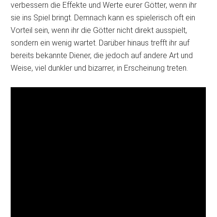
verbessern die Effekte und Werte eurer Götter, wenn ihr
sie ins Spiel bringt. Demnach kann es spielerisch oft ein
Vorteil sein, wenn ihr die Götter nicht direkt ausspielt,
sondern ein wenig wartet. Darüber hinaus trefft ihr auf
bereits bekannte Diener, die jedoch auf andere Art und
Weise, viel dunkler und bizarrer, in Erscheinung treten.